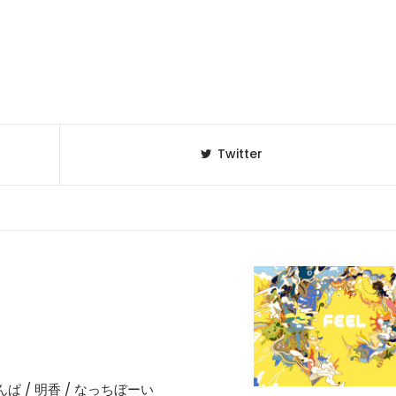
Twitter
/ きんぱ / 明香 / なっちぼーい