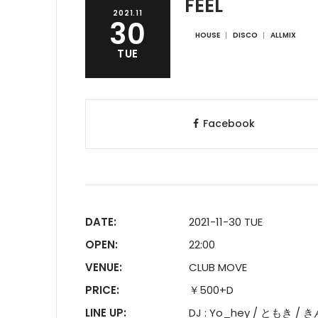
FEEL
2021.11
30
HOUSE
DISCO
ALLMIX
TUE
Facebook
DATE:
2021-11-30 TUE
OPEN:
22:00
VENUE:
CLUB MOVE
PRICE:
￥500+D
LINE UP:
DJ : Yo_hey / ともき 