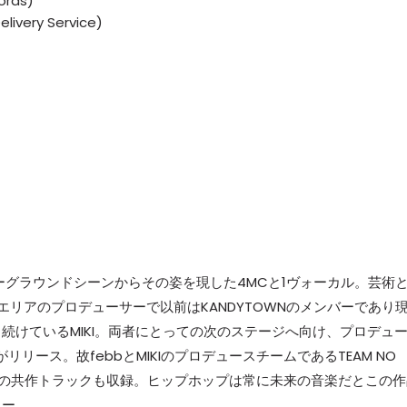
ords)
elivery Service)
ーグラウンドシーンからその姿を現した4MCと1ヴォーカル。芸術
エリアのプロデューサーで以前はKANDYTOWNのメンバーであり
続けているMIKI。両者にとっての次のステージへ向け、プロデュ
がリリース。故febbとMIKIのプロデュースチームであるTEAM NO
HTとの共作トラックも収録。ヒップホップは常に未来の音楽だとこの
リー。