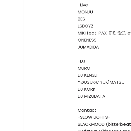
-Live-
MONJU
BES
LSBOYZ
MIKI feat. PAX, 018, 愛染 e
ONENESS
JUMADIBA
-DJ-
MURO
DJ KENSEI
¥ØU$UK€ ¥UK1MAT$U
DJ KORK
DJ MIZUBATA
Contact:
-SLOW LIGHTS-
BLACKMOOD (bitterbeat