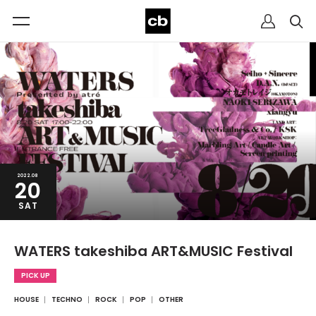
2022.08
20
SAT
WATERS takeshiba ART&MUSIC Festival
PICK UP
HOUSE
TECHNO
ROCK
POP
OTHER