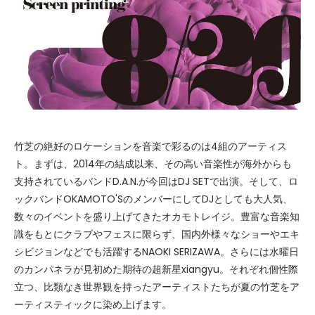
竹芝の絶好のロケーションを音楽で彩るのは4組のアーティス
ト。まずは、2014年の結成以来、その高い音楽性が海外からも
支持されているバンドD.A.N.が今回はDJ SETで出演。そして、ロ
ックバンドOKAMOTO'SのメンバーにしてDJとしても大人気、
数々のイベントを盛り上げてきたオカモトレイジ。豊富な音楽知
識をもとにクラブやフェスに限らず、国内外様々なショーやエキ
シビジョンなどでも活躍するNAOKI SERIZAWA。さらには水曜日
のカンパネラが見初めた期待の超新星xiangyu。それぞれ個性際
立つ、比類なき世界観を持ったアーティストたちが夏の竹芝をア
ーティスティックに染め上げます。