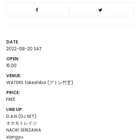
DATE:
2022-08-20 SAT
OPEN:
15:00
VENUE:
WATERS takeshiba (アトレ竹芝)
PRICE:
FREE
LINE UP:
D.A.N (DJ SET)
オカモトレイジ
NAOKI SERIZAWA
xiangyu