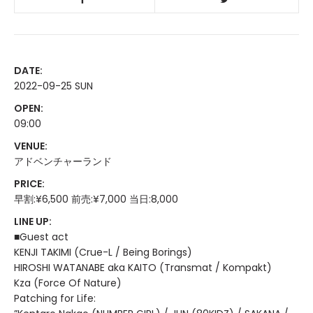
DATE:
2022-09-25 SUN
OPEN:
09:00
VENUE:
アドベンチャーランド
PRICE:
早割:¥6,500 前売:¥7,000 当日:8,000
LINE UP:
■Guest act
KENJI TAKIMI (Crue-L / Being Borings)
HIROSHI WATANABE aka KAITO (Transmat / Kompakt)
Kza (Force Of Nature)
Patching for Life: