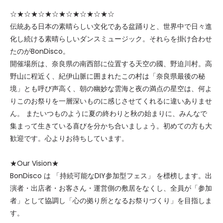
☆★☆★☆★☆★☆★☆★☆★☆
伝統ある日本の素晴らしい文化である盆踊りと、世界中で日々進
化し続ける素晴らしいダンスミュージック。それらを掛け合わせ
たのがBonDisco。
開催場所は、奈良県の南西部に位置する天空の國、野迫川村。高
野山に程近く、紀伊山脈に囲まれたこの村は「奈良県最後の秘
境」とも呼び声高く、朝の幽妙な雲海と夜の満点の星空は、何よ
りこのお祭りを一層深いものに感じさせてくれるに違いありませ
ん。 またいつものように夏の終わりと秋の始まりに、みんなで
集まって生きている喜びを分かち合いましょう。初めての方も大
歓迎です。心よりお待ちしています。
★Our Vision★
BonDisco は 「持続可能なDIY参加型フェス」 を標榜します。出
演者・出店者・お客さん・運営側の敷居をなくし、全員が「参加
者」として協調し「心の拠り所となるお祭りづくり」を目指しま
す。