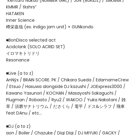
”Kentaro Nakao (NUMBER GIRL) / JUN (80KIDZ) / SAKANA /
KMMR / tkshrs”
HATAKEN
Inner Science
樽栄嘉哉 (ex. indigo jam unit) × GUNkondo
■BonDisco selected act
Acidclank (SOLO ACRID SET)
イロマキトリドリ
Resonance
■Live (a to z)
AnNýx / BRAIN SCORE. PK / Chikara Sueda / EdamameCrew
/ Etsuo / Hasuwa alongside DJ kazushi / JOExpress3000 /
Kawano Yasunori / KOCHAN / Masayoshi Sakaguchi /
Plugman / Robaato / Ryu2 / WAKOO / Yuka Nakatani / 雑
草 / 須磨サナトリウム / ださくら / 電平 / ドス&シラフ / 飛車
feat DAnu / etc...
■DJ (a to z)
aon / Boiler / Chazuke / Digi Digi / DJ MIYUKI / GACKY /