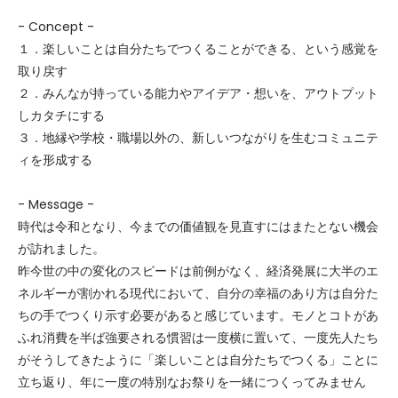
- Concept -
１．楽しいことは自分たちでつくることができる、という感覚を
取り戻す
２．みんなが持っている能力やアイデア・想いを、アウトプット
しカタチにする
３．地縁や学校・職場以外の、新しいつながりを生むコミュニテ
ィを形成する
- Message -
時代は令和となり、今までの価値観を見直すにはまたとない機会
が訪れました。
昨今世の中の変化のスピードは前例がなく、経済発展に大半のエ
ネルギーが割かれる現代において、自分の幸福のあり方は自分た
ちの手でつくり示す必要があると感じています。モノとコトがあ
ふれ消費を半ば強要される慣習は一度横に置いて、一度先人たち
がそうしてきたように「楽しいことは自分たちでつくる」ことに
立ち返り、年に一度の特別なお祭りを一緒につくってみません