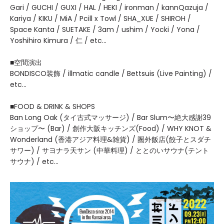
Gari / GUCHI / GUXI / HAL / HEKI / ironman / kannQazuja /
Kariya / KIKU / MiA / Pcill x Towl / SHA_XUE / SHIROH /
Space Kanta / SUETAKE / 3am / ushim / Yocki / Yona /
Yoshihiro Kimura / 仁 / etc...
■空間演出
BONDISCO装飾 / illmatic candle / Bettsuis (Live Painting) /
etc...
■FOOD & DRINK & SHOPS
Ban Long Oak (タイ古式マッサージ) / Bar Slum〜絶大感謝39
ショップ〜 (Bar) / 創作大阪キッチンズ(Food) / WHY KNOT &
Wonderland (香港アジア料理&雑貨) / 圏外飯店(餃子とスダチ
サワー) / サヨナラ天サン (中華料理) / ととのいサウナ(テント
サウナ) / etc...