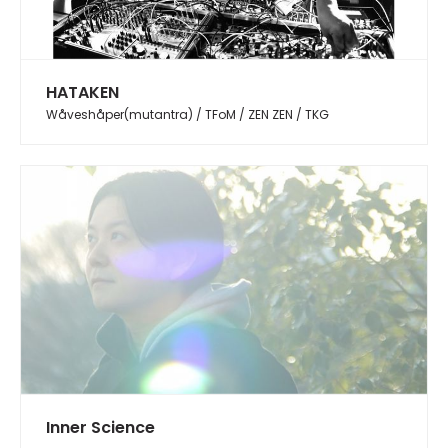
HATAKEN
Wåveshåper(mutantra) / TFoM / ZEN ZEN / TKG
Inner Science