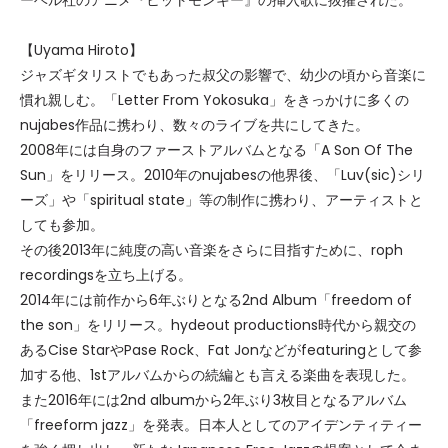
ーベル社のアニメ『ヒットモンキー』の挿入歌に抜擢された。
【Uyama Hiroto】
ジャズギタリストでもあった叔父の影響で、幼少の頃から音楽に
慣れ親しむ。「Letter From Yokosuka」をきっかけに多くの
nujabes作品に携わり、数々のライブを共にしてきた。
2008年には自身のファーストアルバムとなる「A Son Of The
Sun」をリリース。2010年のnujabesの他界後、「Luv(sic)シリ
ーズ」や「spiritual state」等の制作に携わり、アーティストと
しても参加。
その後2013年に純度の高い音楽をさらに目指すために、roph
recordingsを立ち上げる。
2014年には前作から6年ぶりとなる2nd Album「freedom of
the son」をリリース。hydeout productions時代から親交の
あるCise StarやPase Rock、Fat Jonなどがfeaturingとして参
加する他、1stアルバムからの続編とも言える楽曲を表現した。
また2016年には2nd albumから2年ぶり3枚目となるアルバム
「freeform jazz」を発表。日本人としてのアイデンティティー