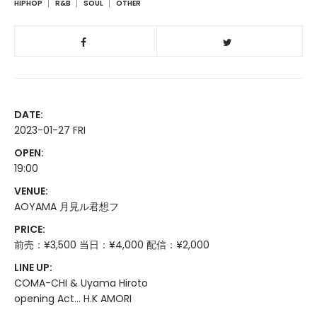
HIPHOP
R&B
SOUL
OTHER
DATE:
2023-01-27 FRI
OPEN:
19:00
VENUE:
AOYAMA 月見ル君想フ
PRICE:
前売：¥3,500 当日：¥4,000 配信：¥2,000
LINE UP:
COMA-CHI & Uyama Hiroto
opening Act... H.K AMORI