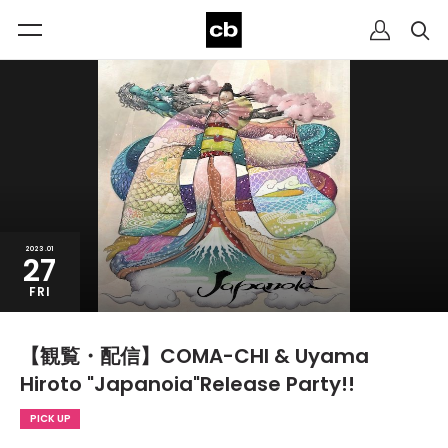
2023.01
27
FRI
【観覧・配信】COMA-CHI & Uyama
Hiroto "Japanoia"Release Party!!
PICK UP