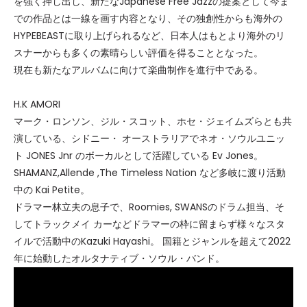
を強く押し出し、新たなJapanese Free Jazzの提案として今ま
での作品とは一線を画す内容となり、その独創性からも海外の
HYPEBEASTに取り上げられるなど、日本人はもとより海外のリ
スナーからも多くの素晴らしい評価を得ることとなった。
現在も新たなアルバムに向けて楽曲制作を進行中である。
H.K AMORI
マーク・ロンソン、ジル・スコット、ホセ・ジェイムズらとも共
演している、シドニー・ オーストラリアでネオ・ソウルユニッ
ト JONES Jnr のボーカルとして活躍している Ev Jones。
SHAMANZ,Allende ,The Timeless Nation など多岐に渡り活動
中の Kai Petite。
ドラマー林立夫の息子で、Roomies, SWANSのドラム担当、そ
してトラックメイ カーなどドラマーの枠に留まらず様々なスタ
イルで活動中のKazuki Hayashi。 国籍とジャンルを超えて2022
年に始動したオルタナティブ・ソウル・バンド。