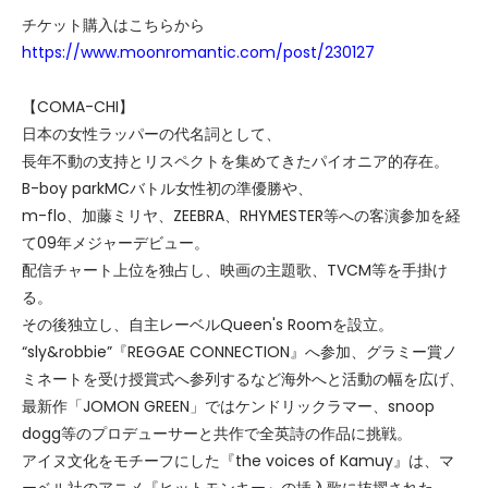
チケット購入はこちらから
https://www.moonromantic.com/post/230127
【COMA-CHI】
日本の女性ラッパーの代名詞として、
長年不動の支持とリスペクトを集めてきたパイオニア的存在。
B-boy parkMCバトル女性初の準優勝や、
m-flo、加藤ミリヤ、ZEEBRA、RHYMESTER等への客演参加を経
て09年メジャーデビュー。
配信チャート上位を独占し、映画の主題歌、TVCM等を手掛け
る。
その後独立し、自主レーベルQueen's Roomを設立。
“sly&robbie”『REGGAE CONNECTION』へ参加、グラミー賞ノ
ミネートを受け授賞式へ参列するなど海外へと活動の幅を広げ、
最新作「JOMON GREEN」ではケンドリックラマー、snoop
dogg等のプロデューサーと共作で全英詩の作品に挑戦。
アイヌ文化をモチーフにした『the voices of Kamuy』は、マ