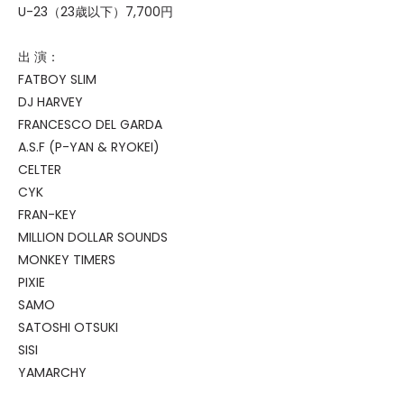
U-23（23歳以下）7,700円
出 演：
FATBOY SLIM
DJ HARVEY
FRANCESCO DEL GARDA
A.S.F (P-YAN & RYOKEI)
CELTER
CYK
FRAN-KEY
MILLION DOLLAR SOUNDS
MONKEY TIMERS
PIXIE
SAMO
SATOSHI OTSUKI
SISI
YAMARCHY