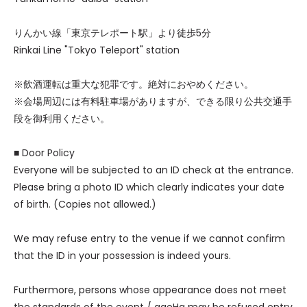
りんかい線「東京テレポート駅」より徒歩5分
Rinkai Line "Tokyo Teleport" station
※飲酒運転は重大な犯罪です。絶対におやめください。
※会場周辺には有料駐車場がありますが、できる限り公共交通手
段を御利用ください。
■ Door Policy
Everyone will be subjected to an ID check at the entrance.
Please bring a photo ID which clearly indicates your date
of birth. (Copies not allowed.)
We may refuse entry to the venue if we cannot confirm
that the ID in your possession is indeed yours.
Furthermore, persons whose appearance does not meet
the standards of the event / ageHa may be refused entry