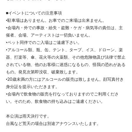
■イベントについての注意事項
•駐車場はありません。お車でのご来場は出来ません。
•会場内・外での事故・紛失・盗難・ケガ・病気等の責任は、主
催者、会場、アーティストは一切負いません。
•ペット同伴でのご入場はご遠慮下さい。
•アルコール類、瓶、缶、テント、タープ、イス、ドローン、楽
器、打楽等、傘、花火等の火薬類、その他危険物及び法律で禁止
されている物、他のお客様に迷惑になるもの、怪我の恐れがある
もの。発見次第即没収、破棄致します。
•20歳未満の方にはアルコールの販売は致しません。顔写真付き
身分証を提示いただきます。
•会場内で飲食物の販売を行なっておりますのでご利用くださ
い。そのため、飲食物の持ち込みはご遠慮ください。
本公演は雨天決行です。
台風など荒天の場合は別途アナウンスいたします。