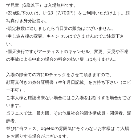
学児童（6歳以下）は入場無料です。
•23歳以下の方は、U-23（7,700円）をご利用いただけます。顔
写真付き身分証提示。
•規定枚数に達しましたら当日券の販売はございません。
•申し込み後の変更、キャンセルはできませんのでご注意下さ
い。
•雨天決行ですがアーティストのキャンセル、変更、天災や不慮
の事故による中止の場合の料金の払い戻しはありません。
入場の際全ての方にIDチェックをさせて頂きますので、
顔写真付きの身分証明書（生年月日記載）をお持ち下さい（コピ
ー不可）。
ご本人様と確認出来ない場合にはご入場をお断りする場合がござ
います。
当フェスでは、暴力団、その他反社会的団体構成員・関係者、泥
酔者、
並びに当フェス、ageHaの雰囲気にそぐわないお客様は ご入場
をお断りする場合がございます。