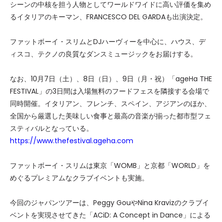
シーンの中核を担う人物としてワールドワイドに高い評価を集め
るイタリアのキーマン、FRANCESCO DEL GARDAも出演決定。
ファットボーイ・スリムとDJハーヴィーを中心に、ハウス、デ
ィスコ、テクノの良質なダンスミュージックをお届けする。
なお、10月7日（土）、8日（日）、9日（月・祝）「ageHa THE
FESTIVAL」の3日間は入場無料のフードフェスを隣接する会場で
同時開催。イタリアン、フレンチ、スペイン、アジアンのほか、
全国から厳選した美味しい食事と最高の音楽が揃った都市型フェ
スティバルとなっている。
https://www.thefestival.ageha.com
ファットボーイ・スリムは東京「WOMB」と京都「WORLD」を
めぐるプレミアムなクラブイベントも実施。
今回のジャパンツアーは、Peggy GouやNina Kravizのクラブイ
ベントを実現させてきた「ACiD: A Concept in Dance」による