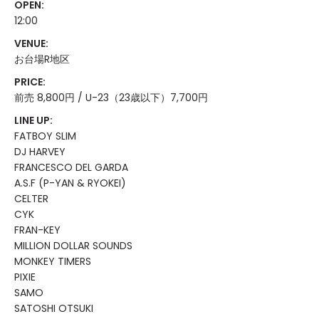
OPEN:
12:00
VENUE:
お台場R地区
PRICE:
前売 8,800円 / U-23（23歳以下）7,700円
LINE UP:
FATBOY SLIM
DJ HARVEY
FRANCESCO DEL GARDA
A.S.F (P-YAN & RYOKEI)
CELTER
CYK
FRAN-KEY
MILLION DOLLAR SOUNDS
MONKEY TIMERS
PIXIE
SAMO
SATOSHI OTSUKI