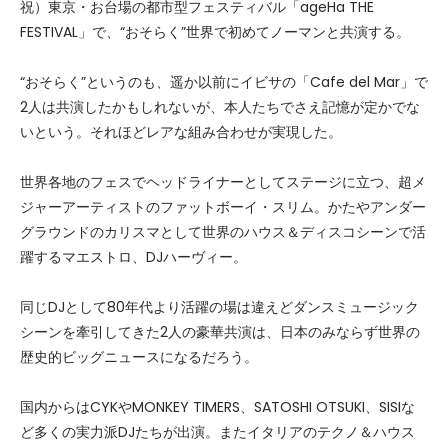
祝）東京・お台場の都市型フェスティバル「ageHa THE
FESTIVAL」で、“おそらく”世界で初めてノーマンと共演する。
“おそらく”というのも、遥か以前にイビサの「Cafe del Mar」で
2人は共演したかもしれないが、本人たちでさえ記憶が定かでな
いという。それほどレアな組み合わせが実現した。
世界各地のフェスでヘッドライナーとしてステージに立つ、超メ
ジャーアーティストのファットボーイ・スリム。かたやアンダー
グラウンドのカリスマとして世界のハウス＆ディスコシーンで活
躍するマエストロ、DJハーヴィー。
同じDJとして80年代より活躍の場は違えどダンスミュージック
シーンを牽引してきた2人の豪華共演は、日本のみならず世界の
歴史的ビッグニュースになるだろう。
国内からはCYKやMONKEY TIMERS、SATOSHI OTSUKI、SISIな
ど多くの実力派DJたちが出演。またイタリアのテクノ＆ハウス