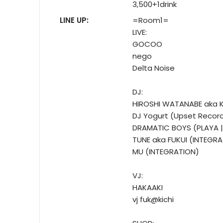
3,500+1drink
LINE UP:
=Room1=
LIVE:
GOCOO
nego
Delta Noise
DJ:
HIROSHI WATANABE aka 
DJ Yogurt (Upset Recor
DRAMATIC BOYS (PLAYA 
TUNE aka FUKUI (INTEGR
MU (INTEGRATION)
VJ:
HAKAAKI
vj fuk@kichi