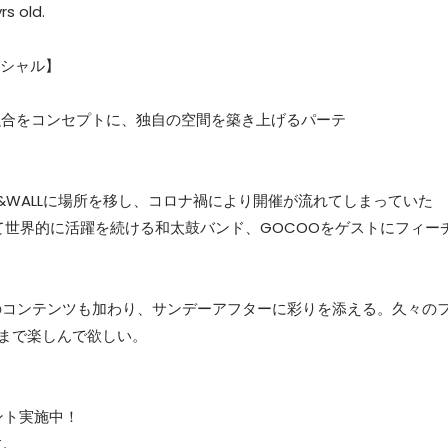
rs old.
スペシャル】
の融合をコンセプトに、独自の空間を築き上げるパーテ
LL&WALLに場所を移し、コロナ禍により開催が流れてしまっていた
して世界的に活躍を続ける和太鼓バンド、GOCOOをゲストにフィー
のコンテンツも加わり、サンデーアフターに彩りを添える。久々の
くまで楽しんで欲しい。
ウント実施中！
す。