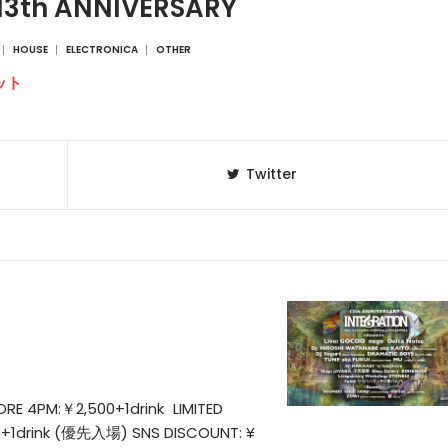
13th ANNIVERSARY
HOUSE
ELECTRONICA
OTHER
ット
Twitter
ORE 4PM:￥2,500+1drink LIMITED
0+1drink (優先入場) SNS DISCOUNT: ¥