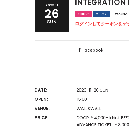
INTEGRATION 
2023.11
26
PICK UP
クーポン
TECHNO
SUN
ログインしてクーポンをゲ
Facebook
DATE:
2023-11-26 SUN
OPEN:
15:00
VENUE:
WALL&WALL
PRICE:
DOOR:￥4,000+1drink BEF
ADVANCE TICKET: ￥3,00