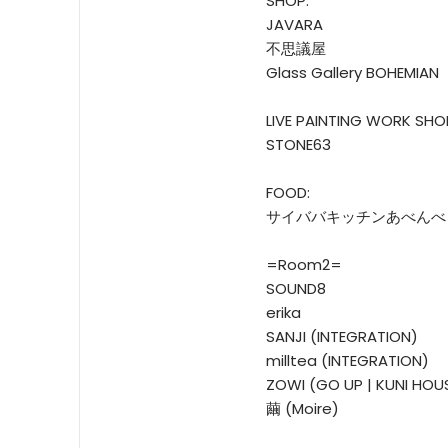
SHOP:
JAVARA
不思議屋
Glass Gallery BOHEMIAN
LIVE PAINTING WORK SHO
STONE63
FOOD:
サイババキッチンあべんべ
=Room2=
SOUND8
erika
SANJI (INTEGRATION)
milltea (INTEGRATION)
ZOWI (GO UP | KUNI HOU
繭 (Moire)