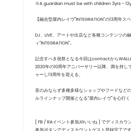
※A guardian must be with children 3yrs ~ 12y
【融合型屋内レイヴ"INTEGRATION"の13周年
DJ、LIVE、アートや出店など各種コンテンツ
ィ"INTEGRATION"。
記念すべき祝祭となる今回はcontactからWA
2020年の10周年アニバーサリー以降、満を持
ャーし13周年を迎える。
音のみならず多種多様なショップやフードなど
ルラインナップ開催となる"屋内レイヴ"を心行
[ FB / RAイベント参加,IGいいね ] でディスカ
参加ボタンでディスカウントゲスト登録完了で