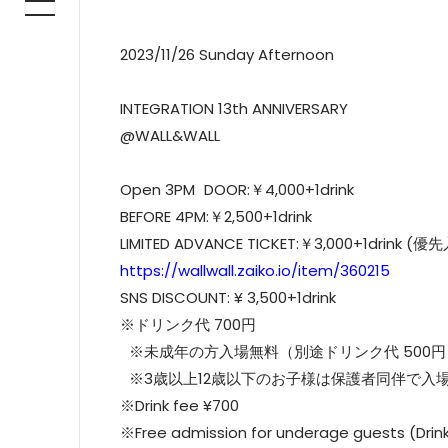
2023/11/26 Sunday Afternoon
INTEGRATION 13th ANNIVERSARY
@WALL&WALL
Open 3PM DOOR:￥4,000+1drink
BEFORE 4PM:￥2,500+1drink
LIMITED ADVANCE TICKET:￥3,000+1drink (優
https://wallwall.zaiko.io/item/360215
SNS DISCOUNT: ¥ 3,500+1drink
※ドリンク代 700円
※未成年の方入場無料（別途ドリンク代 500円
※3歳以上12歳以下のお子様は保護者同伴で入
※Drink fee ¥700
※Free admission for underage guests (Dri