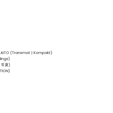
KAITO (Transmat | Kompakt)
dings)
| 常夏)
ATION)