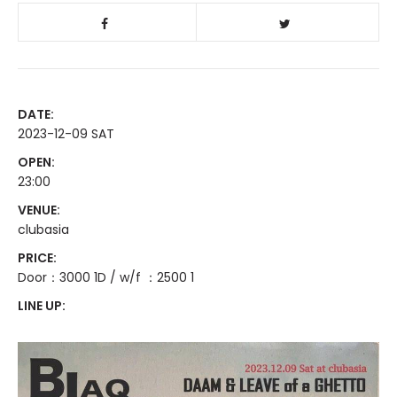
DATE:
2023-12-09 SAT
OPEN:
23:00
VENUE:
clubasia
PRICE:
Door：3000 1D / w/f ：2500 1
LINE UP: