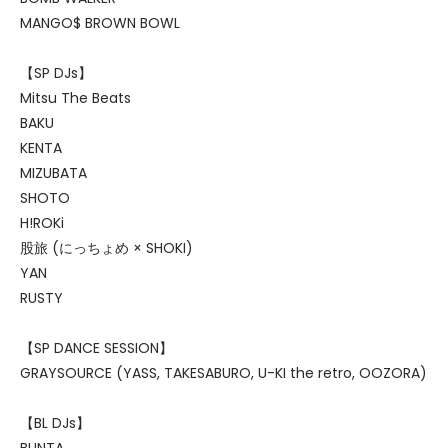
MANGO$ BROWN BOWL
【SP DJs】
Mitsu The Beats
BAKU
KENTA
MIZUBATA
SHOTO
H!ROKi
股旅 (にっちょめ × SHOKI)
YAN
RUSTY
【SP DANCE SESSION】
GRAYSOURCE (YASS, TAKESABURO, U-KI the retro, OOZORA)
【BL DJs】
BUNTA