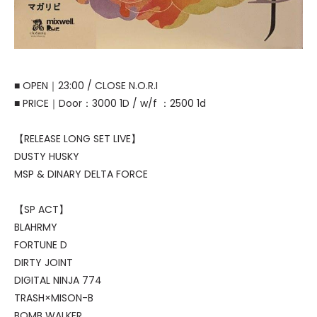
■ OPEN｜23:00 / CLOSE N.O.R.I
■ PRICE｜Door：3000 1D / w/f ：2500 1d
【RELEASE LONG SET LIVE】
DUSTY HUSKY
MSP & DINARY DELTA FORCE
【SP ACT】
BLAHRMY
FORTUNE D
DIRTY JOINT
DIGITAL NINJA 774
TRASH×MISON-B
BOMB WALKER