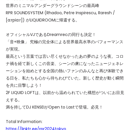
世界のミニマルアンダーグラウンドシーンの最高峰
RPR SOUNDSYSTEM (Rhadoo, Petre Inspirescu, Raresh /
[a:rpia:r]) がLIQUIDROOMに帰還する。
オフィシャルVJであるDreamrecの同行も決定！
「音+映像」 究極の完全体による世界最高水準のパフォーマンス
が実現。
最高という言葉では言い尽くせなかったあの夢のような夜。コロ
ナ禍を経て新しくこの音楽、シーンの虜になったニュージェネレ
ーションを始めとする全国の熱いファンのみんなと再び体験でき
る日を、私たちも心から待ちわびていた。新しく歴史が動く瞬間
を共に目撃しよう！
2F LIQUID LOFTは、以前から温められていた構想がついにお目見
えする。
満を持してDJ KENSEIがOpen to Lastで登場。必見！
Total Information:
https://linktr.ee/rpr2024tokyo