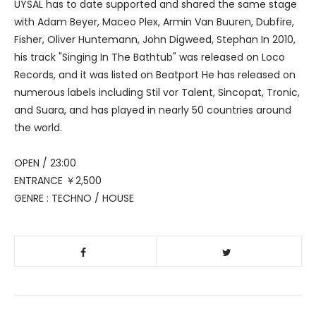
UYSAL has to date supported and shared the same stage
with Adam Beyer, Maceo Plex, Armin Van Buuren, Dubfire,
Fisher, Oliver Huntemann, John Digweed, Stephan In 2010,
his track "Singing In The Bathtub" was released on Loco
Records, and it was listed on Beatport He has released on
numerous labels including Stil vor Talent, Sincopat, Tronic,
and Suara, and has played in nearly 50 countries around
the world.
OPEN / 23:00
ENTRANCE ￥2,500
GENRE : TECHNO / HOUSE