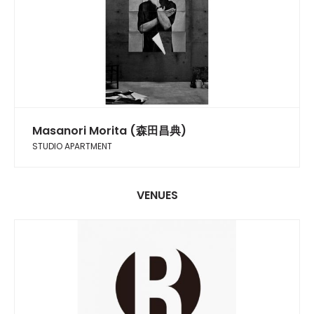
Masanori Morita (森田昌典)
STUDIO APARTMENT
VENUES