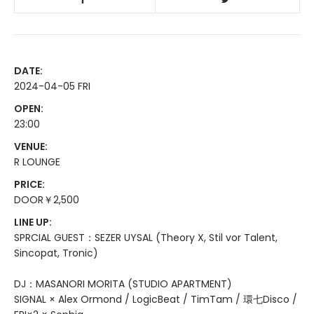
DATE:
2024-04-05 FRI
OPEN:
23:00
VENUE:
R LOUNGE
PRICE:
DOOR￥2,500
LINE UP:
SPRCIAL GUEST：SEZER UYSAL (Theory X, Stil vor Talent,
Sincopat, Tronic)
DJ：MASANORI MORITA (STUDIO APARTMENT)
SIGNAL × Alex Ormond / LogicBeat / TimTam / 環七Disco /