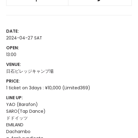
DATE:
2024-04-27 SAT
OPEN:
13:00
VENUE:
日石ビレッジキャンプ場
PRICE:
1 ticket on 3days : ¥10,000 (Limited369)
LINE UP:
YAO (Barafon)
SARO(Tap Dance)
ドドイッツ
EMILAND
Dachambo