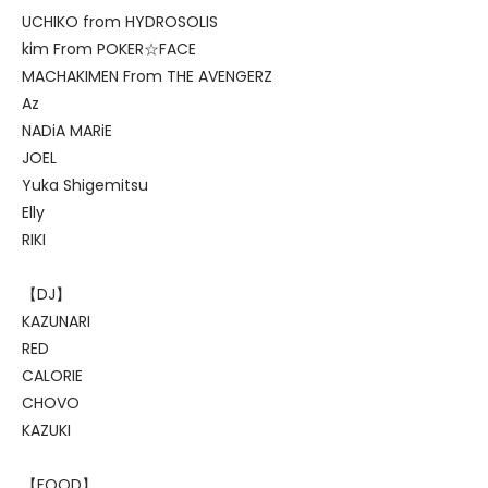
UCHIKO from HYDROSOLIS
kim From POKER☆FACE
MACHAKIMEN From THE AVENGERZ
Az
NADiA MARiE
JOEL
Yuka Shigemitsu
Elly
RIKI
【DJ】
KAZUNARI
RED
CALORIE
CHOVO
KAZUKI
【FOOD】