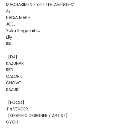
MACHAKIMEN From THE AVENGERZ
Az
NADiA MARiE
JOEL
Yuka Shigemitsu
Elly
RIKI
【DJ】
KAZUNARI
RED
CALORIE
CHOVO
KAZUKI
【FOOD】
J‘ｓVENDER
【GRAPHIC DESIGNER / ARTIST】
GYOH