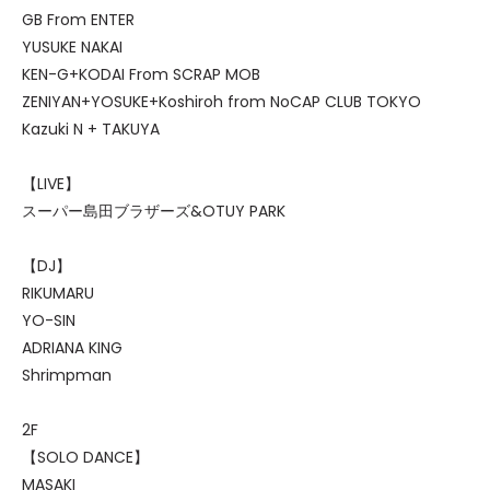
GB From ENTER
YUSUKE NAKAI
KEN-G+KODAI From SCRAP MOB
ZENIYAN+YOSUKE+Koshiroh from NoCAP CLUB TOKYO
Kazuki N + TAKUYA
【LIVE】
スーパー島田ブラザーズ&OTUY PARK
【DJ】
RIKUMARU
YO-SIN
ADRIANA KING
Shrimpman
2F
【SOLO DANCE】
MASAKI