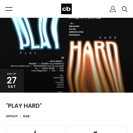
2024.07
27
SAT
"PLAY HARD"
HIPHOP
R&B