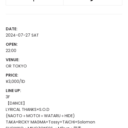
DATE:
2024-07-27 SAT
OPEN:
22:00
VENUE:
OR TOKYO
PRICE:
¥3,000/1D
LINE UP:
3F
【DANCE】
LYRICAL THANKS×S.O.D
(NAOTO＋MOTOI＋WATARU＋HIDE)
TAKA+RICKY MAGMA+Tossy+TAiCHi+Solomon