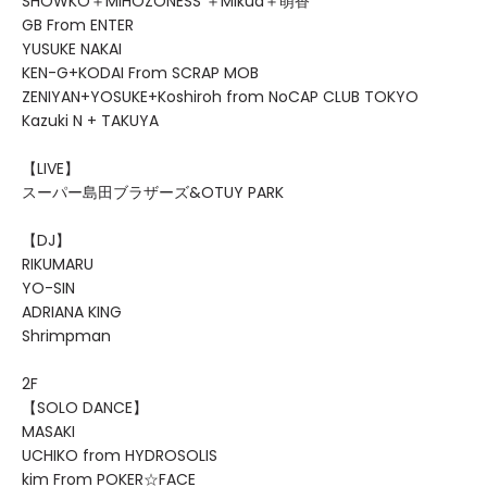
SHOWKO＋MIHOZONESS ＋Mikua＋萌香
GB From ENTER
YUSUKE NAKAI
KEN-G+KODAI From SCRAP MOB
ZENIYAN+YOSUKE+Koshiroh from NoCAP CLUB TOKYO
Kazuki N + TAKUYA
【LIVE】
スーパー島田ブラザーズ&OTUY PARK
【DJ】
RIKUMARU
YO-SIN
ADRIANA KING
Shrimpman
2F
【SOLO DANCE】
MASAKI
UCHIKO from HYDROSOLIS
kim From POKER☆FACE