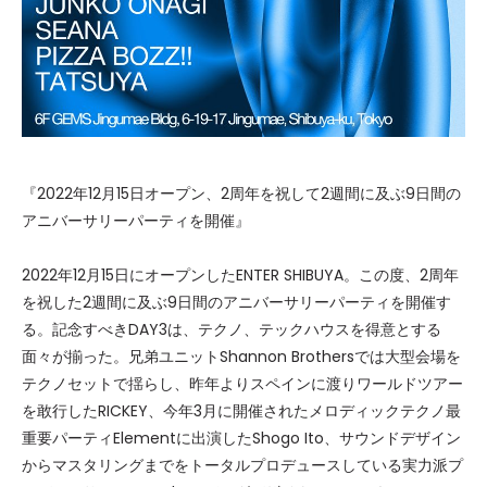
『2022年12月15日オープン、2周年を祝して2週間に及ぶ9日間の
アニバーサリーパーティを開催』
2022年12月15日にオープンしたENTER SHIBUYA。この度、2周年
を祝した2週間に及ぶ9日間のアニバーサリーパーティを開催す
る。記念すべきDAY3は、テクノ、テックハウスを得意とする
面々が揃った。兄弟ユニットShannon Brothersでは大型会場を
テクノセットで揺らし、昨年よりスペインに渡りワールドツアー
を敢行したRICKEY、今年3月に開催されたメロディックテクノ最
重要パーティElementに出演したShogo Ito、サウンドデザイン
からマスタリングまでをトータルプロデュースしている実力派プ