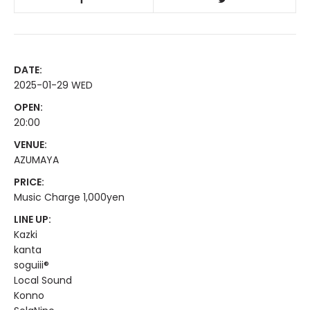
DATE:
2025-01-29 WED
OPEN:
20:00
VENUE:
AZUMAYA
PRICE:
Music Charge 1,000yen
LINE UP:
Kazki
kanta
soguiii®
Local Sound
Konno