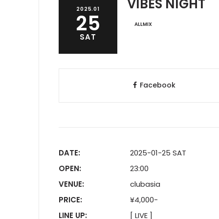
VIBES NIGHT
2025.01
25
ALLMIX
SAT
Facebook
DATE:
2025-01-25 SAT
OPEN:
23:00
VENUE:
clubasia
PRICE:
¥4,000-
LINE UP:
[ LIVE ]