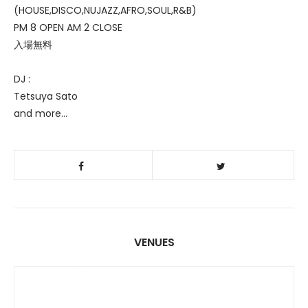
(HOUSE,DISCO,NUJAZZ,AFRO,SOUL,R&B)
PM 8 OPEN AM 2 CLOSE
入場無料
DJ :
Tetsuya Sato
and more...
VENUES