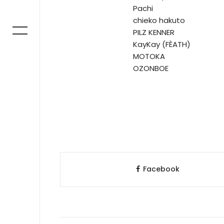
Pachi
chieko hakuto
PILZ KENNER
KayKay (FÈATH)
MOTOKA
OZONBOE
Facebook