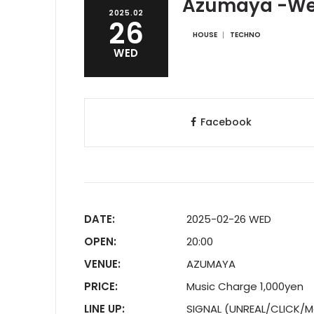
Azumaya -W
2025.02
26
HOUSE
TECHNO
WED
Facebook
DATE:
2025-02-26 WED
OPEN:
20:00
VENUE:
AZUMAYA
PRICE:
Music Charge 1,000yen
LINE UP:
SIGNAL (UNREAL/CLICK/M