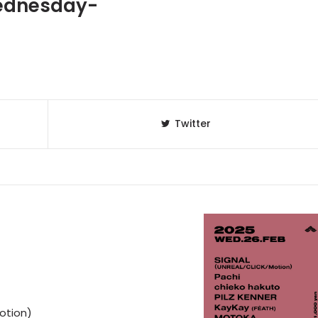
ednesday-
Twitter
otion)