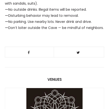
with sandals, suits).
ーNo outside drinks. Illegal items will be reported.
ーDisturbing behavior may lead to removal.
ーNo parking. Use nearby lots. Never drink and drive.
ーDon’t loiter outside the Cave — be mindful of neighbors.
VENUES