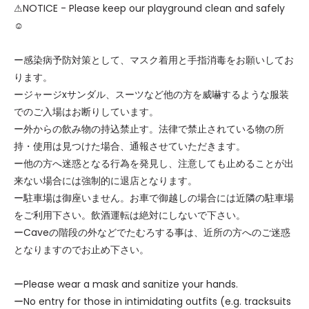
⚠NOTICE - Please keep our playground clean and safely
☺︎
ー感染病予防対策として、マスク着用と手指消毒をお願いしてお
ります。
ージャージxサンダル、スーツなど他の方を威嚇するような服装
でのご入場はお断りしています。
ー外からの飲み物の持込禁止す。法律で禁止されている物の所
持・使用は見つけた場合、通報させていただきます。
ー他の方へ迷惑となる行為を発見し、注意しても止めることが出
来ない場合には強制的に退店となります。
ー駐車場は御座いません。お車で御越しの場合には近隣の駐車場
をご利用下さい。飲酒運転は絶対にしないで下さい。
ーCaveの階段の外などでたむろする事は、近所の方へのご迷惑
となりますのでお止め下さい。
ーPlease wear a mask and sanitize your hands.
ーNo entry for those in intimidating outfits (e.g. tracksuits