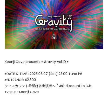
Koenji Cave presents ◉ Gravity Vol.10 ◉
◉DATE & TIME : 2025.06.07 (Sat) 23:00 Tune in!
◉ENTRANCE: ¥2,500
ディスカウント希望は各出演者へ / Ask discount to DJs
◉VENUE : Koenji Cave