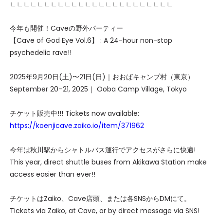
∟∟∟∟∟∟∟∟∟∟∟∟∟∟∟∟∟∟∟∟∟∟∟∟
今年も開催！Caveの野外パーティー
【Cave of God Eye Vol.6】 : A 24-hour non-stop
psychedelic rave!!
2025年9月20日(土)〜21日(日)｜おおばキャンプ村（東京）
September 20–21, 2025｜ Ooba Camp Village, Tokyo
チケット販売中!!! Tickets now available:
https://koenjicave.zaiko.io/item/371962
今年は秋川駅からシャトルバス運行でアクセスがさらに快適!
This year, direct shuttle buses from Akikawa Station make
access easier than ever!!
チケットはZaiko、Cave店頭、または各SNSからDMにて。
Tickets via Zaiko, at Cave, or by direct message via SNS!