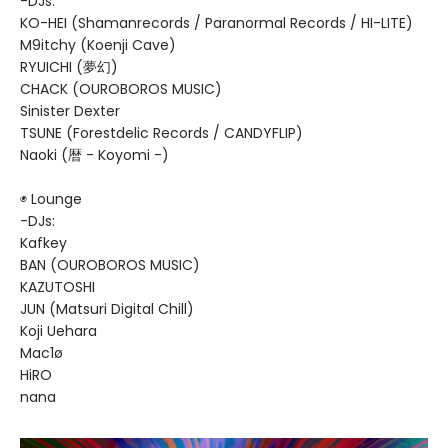
-DJs:
KO-HEI (Shamanrecords / Paranormal Records / HI-LITE)
M9itchy (Koenji Cave)
RYUICHI (夢幻)
CHACK (OUROBOROS MUSIC)
Sinister Dexter
TSUNE (Forestdelic Records / CANDYFLIP)
Naoki (暦 - Koyomi -)
◉ Lounge
-DJs:
Kafkey
BAN (OUROBOROS MUSIC)
KAZUTOSHI
JUN (Matsuri Digital Chill)
Koji Uehara
Mac1ø
HiRO
nana