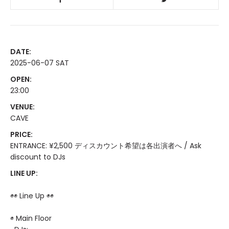
DATE:
2025-06-07 SAT
OPEN:
23:00
VENUE:
CAVE
PRICE:
ENTRANCE: ¥2,500 ディスカウント希望は各出演者へ / Ask
discount to DJs
LINE UP:
◉◉ Line Up ◉◉
◉ Main Floor