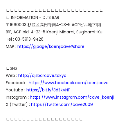
∟∟∟∟∟∟∟∟∟∟∟∟∟∟∟∟∟∟∟∟∟∟∟∟
∟ INFORMATION - DJ’S BAR
〒1660003 杉並区高円寺南4-23-5 ACPビル地下1階
B1F, ACP bld, 4-23-5 Koenji Minami, Suginami-Ku
Tel : 03-5913-9426
MAP :
https://g.page/koenjicave?share
∟SNS
Web :
http://djsbarcave.tokyo
Facebook :
https://www.facebook.com/koenjicave
Youtube :
https://bit.ly/3dZkVNF
Instagram :
https://www.instagram.com/cave_koenji
X (Twitter) :
https://twitter.com/cave2009
∟∟∟∟∟∟∟∟∟∟∟∟∟∟∟∟∟∟∟