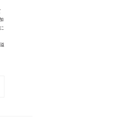
て
加
に
性溢