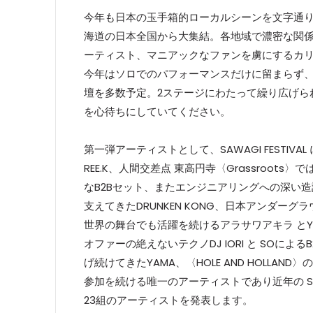
今年も日本の玉手箱的ローカルシーンを文字通り牽
海道の日本全国から大集結。各地域で濃密な関
ーティスト、マニアックなファンを虜にするカ
今年はソロでのパフォーマンスだけに留まらず、
壇を多数予定。2ステージにわたって繰り広げられる 
を心待ちにしていてください。
第一弾アーティストとして、SAWAGI FESTI
REE.K、人間交差点 東高円寺〈Grassroots〉
なB2Bセット、またエンジニアリングへの深い
支えてきたDRUNKEN KONG、日本アンダ
世界の舞台でも活躍を続けるアラサワアキラ とY
オファーの絶えないテクノDJ IORI と SOによる
げ続けてきたYAMA、〈HOLE AND HOLLAND〉
参加を続ける唯一のアーティストであり近年の SAWAG
23組のアーティストを発表します。