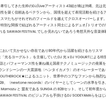
引してきた生粋のDJ/Liveアーティスト43組が南は沖縄、北は北
係性を築く信頼あるベテランから、国境を超えて表現活動を続ける
リスマたちがそれぞれのフィールドを越えてクロスオーバーします
特別な関係で結ばれるアーティスト同士によるデュオ/トリオでの
SAWAGI FESTIVAL でしか見れないであろう奇想天外な音楽体
VAL において欠かせない存在であり80年代から活躍を続けるカリスマ
では「光るヨーグルト」を主催していたDJ 光 x DJ YOGURTによる特
造詣とパフォーマンス性を兼ね備え国産テクノミュージックの発展を
ーグラウンドシーンの一大震源地〈ヘンタイカメラ〉のオペレーターであ
OUTHEROCK★によるユニット、世界中のコアなファンから熱烈
B2B、〈newtone records〉のバイヤーとしてシーンの水準を引き
の Mamazu と 盟友である SUNGA の B2Bセット、そして初年度か
I FESTIVAL のビジュアルも手掛けるDJ SODEYAMAらをはじ