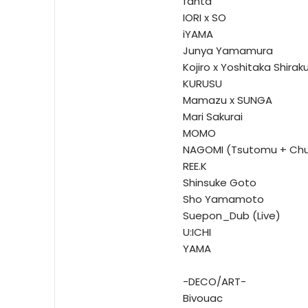
fanta
IORI x SO
iYAMA
Junya Yamamura
Kojiro x Yoshitaka Shirak
KURUSU
Mamazu x SUNGA
Mari Sakurai
MOMO
NAGOMI (Tsutomu + Chu
REE.K
Shinsuke Goto
Sho Yamamoto
Suepon_Dub (Live)
U:ICHI
YAMA
-DECO/ART-
Bivouac