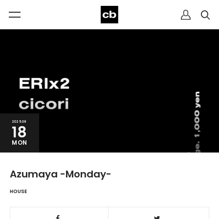
2025.08
18
MON
Azumaya -Monday-
HOUSE