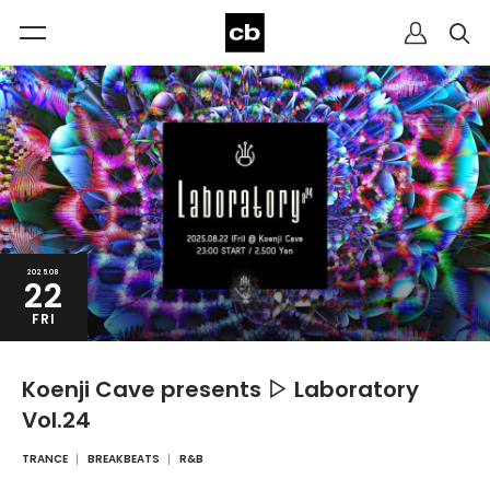
2025.08
22
FRI
Koenji Cave presents ▷ Laboratory
Vol.24
TRANCE
BREAKBEATS
R&B