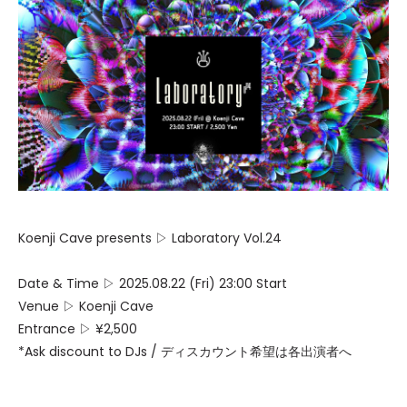
Koenji Cave presents ▷ Laboratory Vol.24
Date & Time ▷ 2025.08.22 (Fri) 23:00 Start
Venue ▷ Koenji Cave
Entrance ▷ ¥2,500
*Ask discount to DJs / ディスカウント希望は各出演者へ