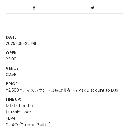
DATE:
2025-08-22 FRI
OPEN:
23:00
VENUE:
CAVE
PRICE:
¥2,500 *ディスカウントは各出演者へ / Ask Discount to DJs
LINE UP:
▷▷▷ Line Up
▷ Main Floor
-Live:
DJ AO (Trance Guitar)