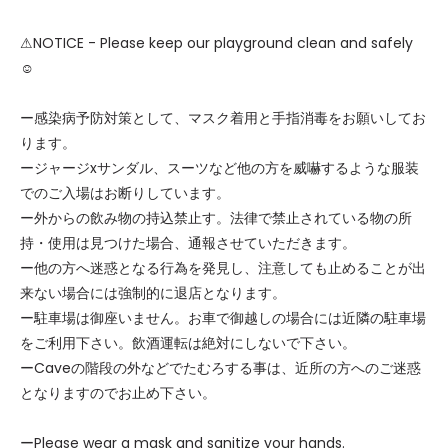
⚠NOTICE - Please keep our playground clean and safely
☺︎
ー感染病予防対策として、マスク着用と手指消毒をお願いしてお
ります。
ージャージxサンダル、スーツなど他の方を威嚇するような服装
でのご入場はお断りしています。
ー外からの飲み物の持込禁止す。法律で禁止されている物の所
持・使用は見つけた場合、通報させていただきます。
ー他の方へ迷惑となる行為を発見し、注意しても止めることが出
来ない場合には強制的に退店となります。
ー駐車場は御座いません。お車で御越しの場合には近隣の駐車場
をご利用下さい。飲酒運転は絶対にしないで下さい。
ーCaveの階段の外などでたむろする事は、近所の方へのご迷惑
となりますのでお止め下さい。
ーPlease wear a mask and sanitize your hands.