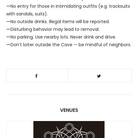
ーNo entry for those in intimidating outfits (e.g. tracksuits
with sandals, suits).
ーNo outside drinks. Illegal items will be reported.
ーDisturbing behavior may lead to removal.
ーNo parking. Use nearby lots. Never drink and drive.
ーDon’t loiter outside the Cave — be mindful of neighbors.
VENUES