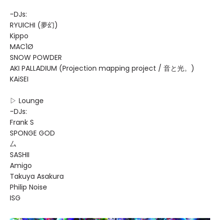
-DJs:
RYUICHI (夢幻)
Kippo
MAC1Ø
SNOW POWDER
AKI PALLADIUM (Projection mapping project / 音と光。)
KAiSEI
▷ Lounge
-DJs:
Frank S
SPONGE GOD
厶
SASHII
Amigo
Takuya Asakura
Philip Noise
ISG