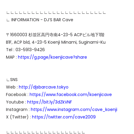
∟∟∟∟∟∟∟∟∟∟∟∟∟∟∟∟∟∟∟∟∟∟∟∟
∟ INFORMATION - DJ’S BAR Cave
〒1660003 杉並区高円寺南4-23-5 ACPビル地下1階
B1F, ACP bld, 4-23-5 Koenji Minami, Suginami-Ku
Tel : 03-5913-9426
MAP :
https://g.page/koenjicave?share
∟SNS
Web :
http://djsbarcave.tokyo
Facebook :
https://www.facebook.com/koenjicave
Youtube :
https://bit.ly/3dZkVNF
Instagram :
https://www.instagram.com/cave_koenji
X (Twitter) :
https://twitter.com/cave2009
∟∟∟∟∟∟∟∟∟∟∟∟∟∟∟∟∟∟∟