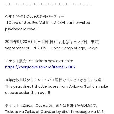
∟∟∟∟∟∟∟∟∟∟∟∟∟∟∟∟∟∟∟∟∟∟∟∟
今年も開催！Caveの野外パーティー
【Cave of God Eye Vol.6】 : A 24-hour non-stop
psychedelic rave!!
2025年9月20日(土)〜21日(日)｜おおばキャンプ村（東京）
September 20–21, 2025｜ Ooba Camp Village, Tokyo
チケット販売中!!! Tickets now available:
https://koenjicave.zaiko.io/item/371962
今年は秋川駅からシャトルバス運行でアクセスがさらに快適!
This year, direct shuttle buses from Akikawa Station make
access easier than ever!!
チケットはZaiko、Cave店頭、または各SNSからDMにて。
Tickets via Zaiko, at Cave, or by direct message via SNS!