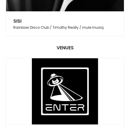
SISI
Rainbow Disco Club / Timothy Really / mule musiq
VENUES