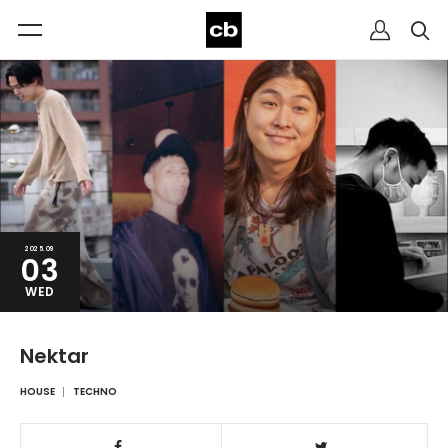
2025.09
03
WED
Nektar
HOUSE
TECHNO