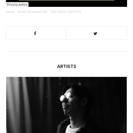
Nektar
·
Nektar Broadcast 006 - LB3 250611 @ENTER
ARTISTS