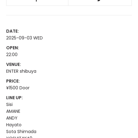
DATE:
2025-09-03 WED
OPEN:
22:00
VENUE:
ENTER shibuya
PRICE:
¥1500 Door
LINE UP:
Sisi
AMANE
ANDY
Hayato
Sota Shimada