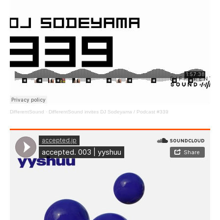
DifferentSound
·
DifferentSound invites DJ Sodeyama / Podcast #339