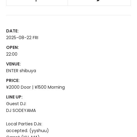
DATE:
2025-08-22 FRI
OPEN:
22:00
VENUE:
ENTER shibuya
PRICE:
¥2000 Door | ¥1500 Morning
LINE UP:
Guest DJ:
DJ SODEYAMA
Local Parties DJs:
accepted. (yyshuu)