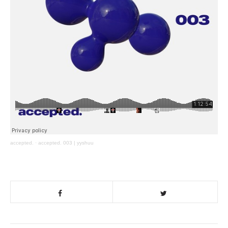
accepted.
·
accepted. 003 | yyshuu