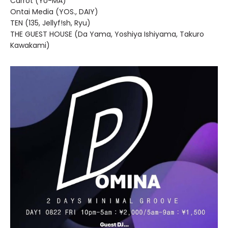
Carrot (YU-MA)
Ontai Media (YOS., DAIY)
TEN (135, Jellyf!sh, Ryu)
THE GUEST HOUSE (Da Yama, Yoshiya Ishiyama, Takuro
Kawakami)