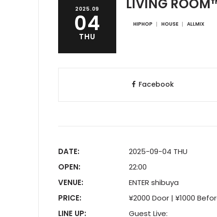
LIVING ROOM
2025.09
04
HIPHOP
HOUSE
ALLMIX
THU
Facebook
DATE:
2025-09-04 THU
OPEN:
22:00
VENUE:
ENTER shibuya
PRICE:
¥2000 Door | ¥1000 Befor
LINE UP:
Guest Live: