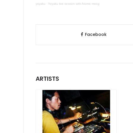
yoyaku
·
Yoyaku live session with Atomic moog
Facebook
ARTISTS