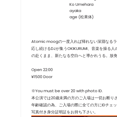
Ko Umehara
ayaka
age (松果体)
Atomic moogの一度入れば帰れない深淵な
応し続けるDJが集うOKIKURUMI、音楽を
の赴くまま、新たなる空白へと導かれうる。放
Open 22:00
¥1500 Door
※You must be over 20 with photo ID.
本公演では20歳未満の方のご入場は一切お断り
年齢確認の為、ご入場の際に全ての方にIDチェ
写真付き身分証明証をお持ち下さい。