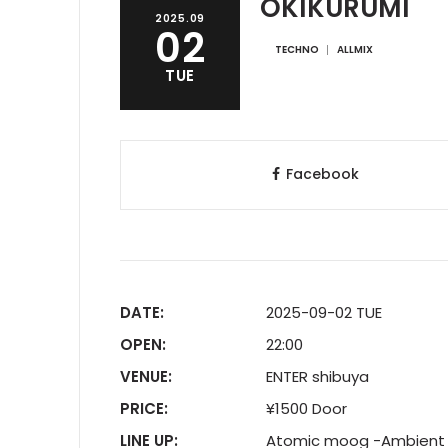
OKIKURUMI
2025.09
02
TECHNO
ALLMIX
TUE
Facebook
DATE:
2025-09-02 TUE
OPEN:
22:00
VENUE:
ENTER shibuya
PRICE:
¥1500 Door
LINE UP:
Atomic moog -Ambient l