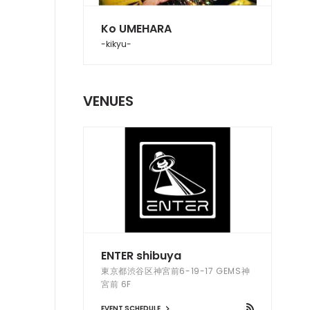
Ko UMEHARA
-kikyu-
VENUES
ENTER shibuya
東京都渋谷区神宮前6-19-17 GEMS神
宮前 6F
EVENT SCHEDULE