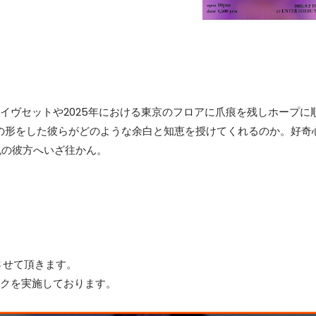
るライヴセットや2025年における東京のフロアに爪痕を残しホープに
操る人の形をした彼らがどのような余白と知恵を授けてくれるのか。好奇
免の彼方へいざ往かん。
させて頂きます。
ックを実施しております。