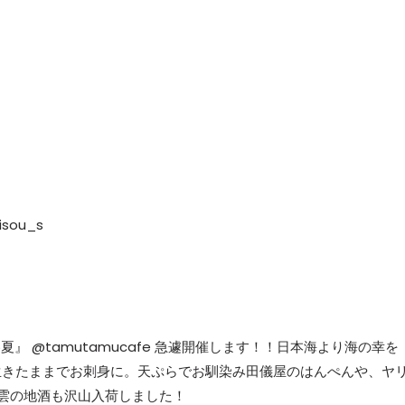
sou_s
夏』 @tamutamucafe 急遽開催します！！日本海より海の幸を
生きたままでお刺身に。天ぷらでお馴染み田儀屋のはんぺんや、ヤ
雲の地酒も沢山入荷しました！