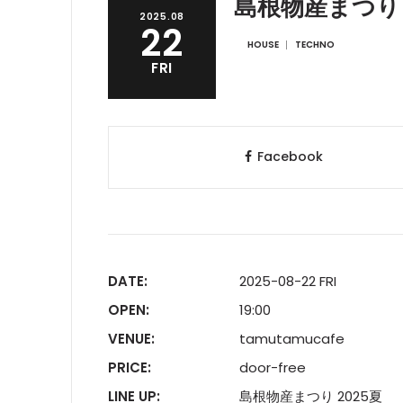
島根物産まつり 
2025.08
22
HOUSE
TECHNO
FRI
Facebook
DATE:
2025-08-22 FRI
OPEN:
19:00
VENUE:
tamutamucafe
PRICE:
door-free
LINE UP:
島根物産まつり 2025夏