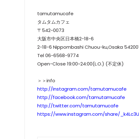
tamutamucafe
タムタムカフェ
〒542-0073
大阪市中央区日本橋2-18-6
2-18-6 Nippombashi Chuou-ku,Osaka 54200
Tel 06-6568-9774
Open-Close 19:00~24:00(L.O.) (不定休)
＞＞info
http://instagram.com/tamutamucafe
http://facebook.com/tamutamucafe
http://twitter.com/tamutamucafe
https://www.instagram.com/share/_k4Lc3