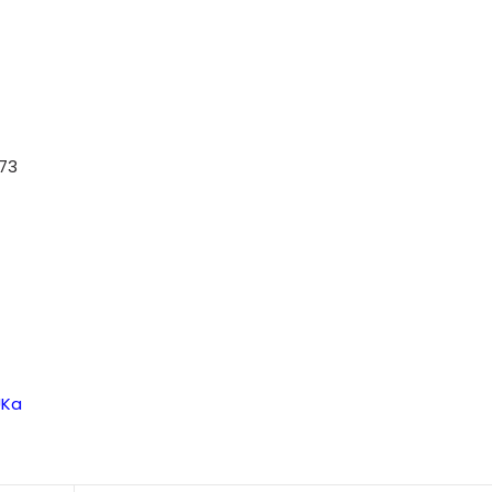
73
UKa