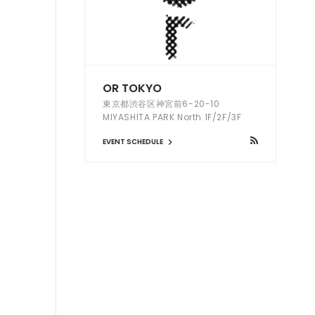
OR TOKYO
東京都渋谷区神宮前6-20-10
MIYASHITA PARK North 1F/2F/3F
EVENT SCHEDULE