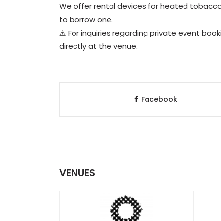
We offer rental devices for heated tobacco 
to borrow one.
⚠️ For inquiries regarding private event book
directly at the venue.
Facebook
VENUES