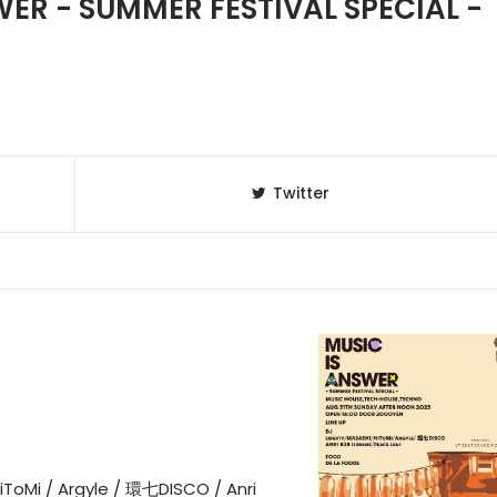
WER - SUMMER FESTIVAL SPECIAL -
Twitter
iToMi / Argyle / 環七DISCO / Anri