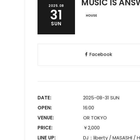
MUSIC IS ANS
2025.08
31
HOUSE
SUN
Facebook
DATE:
2025-08-31 SUN
OPEN:
16:00
VENUE:
OR TOKYO
PRICE:
￥2,000
LINE UP:
DJ：liberty / MASASHI / H