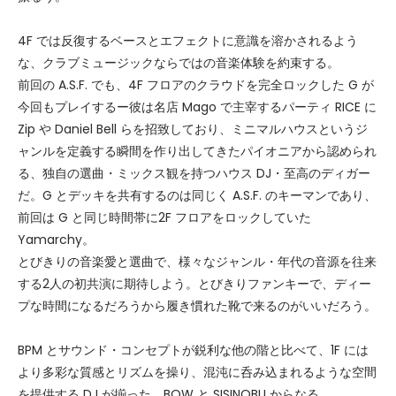
4F では反復するベースとエフェクトに意識を溶かされるよう
な、クラブミュージックならではの音楽体験を約束する。
前回の A.S.F. でも、4F フロアのクラウドを完全ロックした G が
今回もプレイするー彼は名店 Mago で主宰するパーティ RICE に
Zip や Daniel Bell らを招致しており、ミニマルハウスというジ
ャンルを定義する瞬間を作り出してきたパイオニアから認められ
る、独自の選曲・ミックス観を持つハウス DJ・至高のディガー
だ。G とデッキを共有するのは同じく A.S.F. のキーマンであり、
前回は G と同じ時間帯に2F フロアをロックしていた
Yamarchy。
とびきりの音楽愛と選曲で、様々なジャンル・年代の音源を往来
する2人の初共演に期待しよう。とびきりファンキーで、ディー
プな時間になるだろうから履き慣れた靴で来るのがいいだろう。
BPM とサウンド・コンセプトが鋭利な他の階と比べて、1F には
より多彩な質感とリズムを操り、混沌に呑み込まれるような空間
を提供する DJ が揃った。BOW と SISINOBU からなる