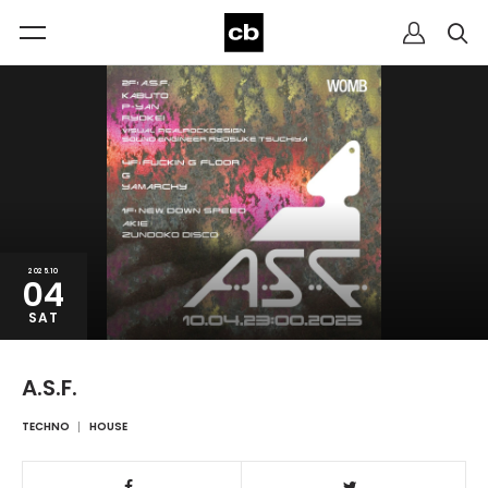
2025.10
04
SAT
A.S.F.
TECHNO
HOUSE