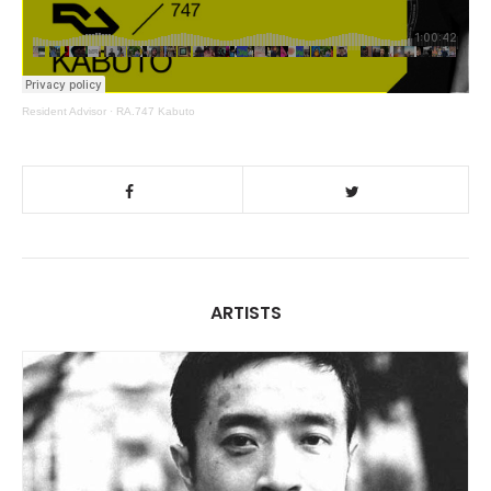
Resident Advisor
·
RA.747 Kabuto
ARTISTS