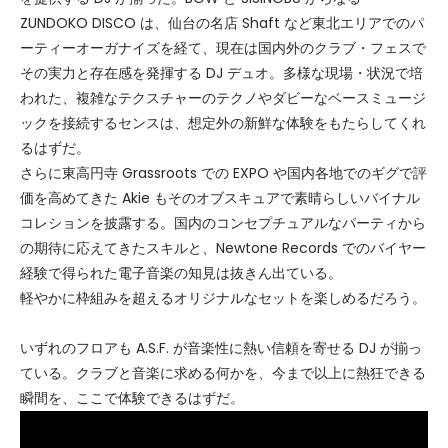
ZUNDOKO DISCO は、仙台の名店 Shaft など東北エリアでのパ
ーティーオーガナイズを経て、現在は国内外のクラブ・フェスで
その実力と存在感を発揮する DJ デュオ。多様な現場・状況で培
われた、複雑なテクスチャーのテクノやダビーなベースミュージ
ックを接続するセンスは、想定外の新鮮な体験をもたらしてくれ
るはずだ。
さらに東高円寺 Grassroots での EXPO や国内各地でのギグで評
価を高めてきた Akie もそのオブスキュアで素晴らしいバイナル
コレションを披露する。国内のコンセプチュアルなパーティから
の期待に応えてきたスキルと、Newtone Records でのバイヤー
経験で得られた電子音楽の知見は抜きん出ている。
軽やかに枠組みを超えるオリジナルなセットを楽しめるだろう。
いずれのフロアも A.S.F. が音楽性に熱い信頼を寄せる DJ が揃っ
ている。クラブと音楽に求める何かを、今まで以上に熱狂できる
瞬間を、ここで体験できるはずだ。