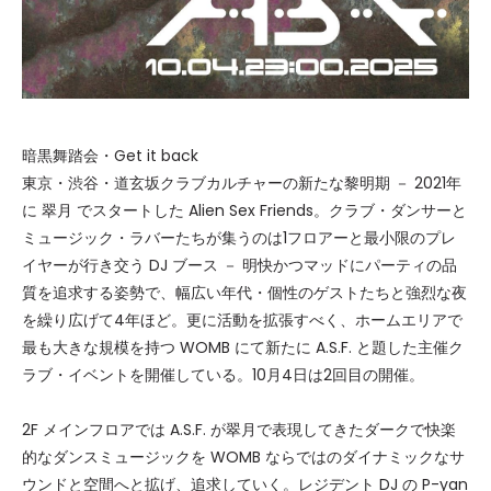
暗黒舞踏会・Get it back
東京・渋谷・道玄坂クラブカルチャーの新たな黎明期 － 2021年
に 翠月 でスタートした Alien Sex Friends。クラブ・ダンサーと
ミュージック・ラバーたちが集うのは1フロアーと最小限のプレ
イヤーが行き交う DJ ブース － 明快かつマッドにパーティの品
質を追求する姿勢で、幅広い年代・個性のゲストたちと強烈な夜
を繰り広げて4年ほど。更に活動を拡張すべく、ホームエリアで
最も大きな規模を持つ WOMB にて新たに A.S.F. と題した主催ク
ラブ・イベントを開催している。10月4日は2回目の開催。
2F メインフロアでは A.S.F. が翠月で表現してきたダークで快楽
的なダンスミュージックを WOMB ならではのダイナミックなサ
ウンドと空間へと拡げ、追求していく。レジデント DJ の P-yan