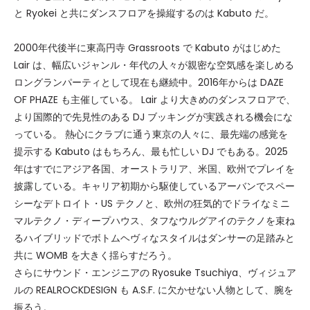
と Ryokei と共にダンスフロアを操縦するのは Kabuto だ。
2000年代後半に東高円寺 Grassroots で Kabuto がはじめた
Lair は、幅広いジャンル・年代の人々が親密な空気感を楽しめる
ロングランパーティとして現在も継続中。2016年からは DAZE
OF PHAZE も主催している。 Lair より大きめのダンスフロアで、
より国際的で先見性のある DJ ブッキングが実践される機会にな
っている。 熱心にクラブに通う東京の人々に、最先端の感覚を
提示する Kabuto はもちろん、最も忙しい DJ でもある。2025
年はすでにアジア各国、オーストラリア、米国、欧州でプレイを
披露している。キャリア初期から駆使しているアーバンでスペー
シーなデトロイト・US テクノと、欧州の狂気的でドライなミニ
マルテクノ・ディープハウス、タフなウルグアイのテクノを束ね
るハイブリッドでボトムヘヴィなスタイルはダンサーの足踏みと
共に WOMB を大きく揺らすだろう。
さらにサウンド・エンジニアの Ryosuke Tsuchiya、ヴィジュア
ルの REALROCKDESIGN も A.S.F. に欠かせない人物として、腕を
振るう。