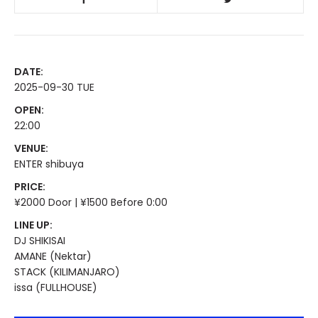
DATE:
2025-09-30 TUE
OPEN:
22:00
VENUE:
ENTER shibuya
PRICE:
¥2000 Door | ¥1500 Before 0:00
LINE UP:
DJ SHIKISAI
AMANE (Nektar)
STACK (KILIMANJARO)
issa (FULLHOUSE)