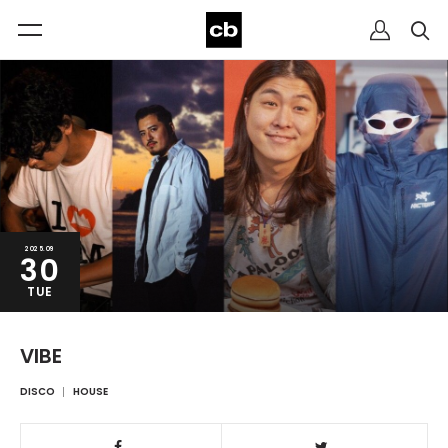
2025.09
30
TUE
VIBE
DISCO
HOUSE