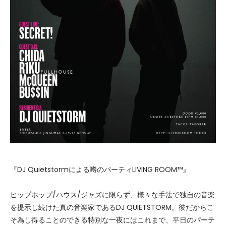
『DJ Quietstormによる噂のパーティLIVING ROOM™』
ヒップホップ/ハウス/ジャズに限らず、様々な手法で独自の音楽
を提示し続けた真の音楽家であるDJ QUIETSTORM。彼だからこ
そ為し得ることのできる特別な一夜にはこれまで、平日のパーテ