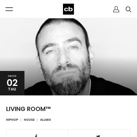
2025.10
02
THU
LIVING ROOM™
HIPHOP
HOUSE
ALLMIX