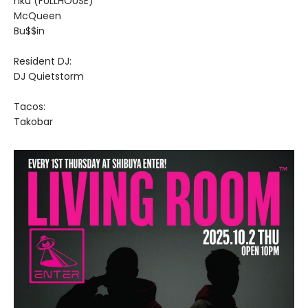
r1ku (FULLHOUSE)
McQueen
Bu$$in
Resident DJ:
DJ Quietstorm
Tacos:
Takobar