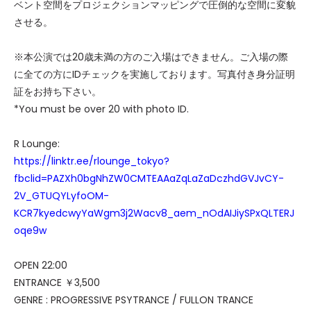
ベント空間をプロジェクションマッピングで圧倒的な空間に変貌
させる。
※本公演では20歳未満の方のご入場はできません。ご入場の際
に全ての方にIDチェックを実施しております。写真付き身分証明
証をお持ち下さい。
*You must be over 20 with photo ID.
R Lounge:
https://linktr.ee/rlounge_tokyo?
fbclid=PAZXh0bgNhZW0CMTEAAaZqLaZaDczhdGVJvCY-
2V_GTUQYLyfoOM-
KCR7kyedcwyYaWgm3j2Wacv8_aem_nOdAIJiySPxQLTERJ
oqe9w
OPEN 22:00
ENTRANCE ￥3,500
GENRE : PROGRESSIVE PSYTRANCE / FULLON TRANCE