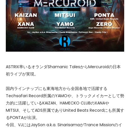
ASTRIX率いるオランダShamanic TalesからMercuroidの日本
初ライブが実現。
国内ラインナップにも東海地方から全国各地で活躍する
Techsafari Record所属のYAMOや、トラックメイカーとして勢
力的に活躍しているKAIZAN、HAMECKO CLUBのXANAや
MITSUI、そしてADS所属でありUnited Beats Recordにも所属す
るPONTAが出演。
今回、VJにはJaySon a.k.a. SinarisamaがTrance Missionのイ