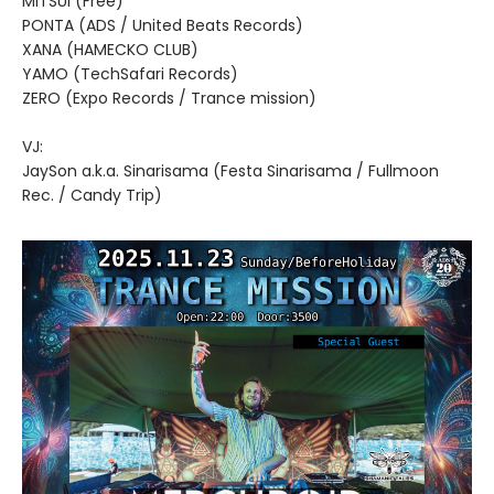
MITSUI (Free)
PONTA (ADS / United Beats Records)
XANA (HAMECKO CLUB)
YAMO (TechSafari Records)
ZERO (Expo Records / Trance mission)
VJ:
JaySon a.k.a. Sinarisama (Festa Sinarisama / Fullmoon
Rec. / Candy Trip)