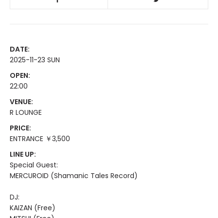
DATE:
2025-11-23 SUN
OPEN:
22:00
VENUE:
R LOUNGE
PRICE:
ENTRANCE ￥3,500
LINE UP:
Special Guest:
MERCUROID (Shamanic Tales Record)
DJ:
KAIZAN (Free)