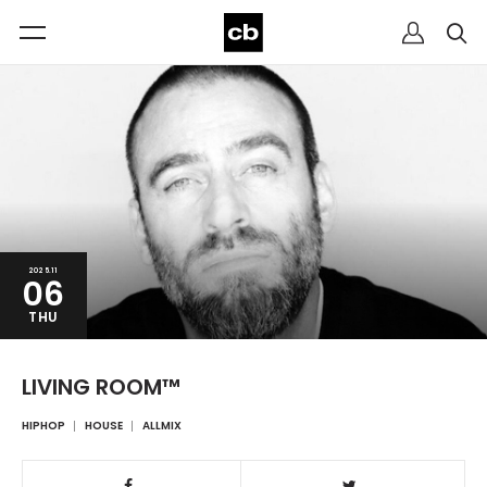
2025.11
06
THU
LIVING ROOM™
HIPHOP
HOUSE
ALLMIX