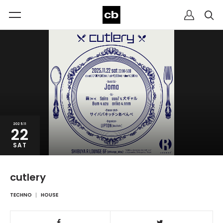
2025.11
22
SAT
cutlery
TECHNO
HOUSE