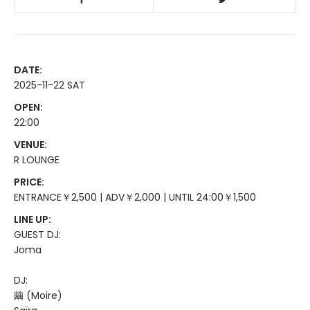
DATE:
2025-11-22 SAT
OPEN:
22:00
VENUE:
R LOUNGE
PRICE:
ENTRANCE￥2,500 | ADV￥2,000 | UNTIL 24:00￥1,500
LINE UP:
GUEST DJ:
Joma
DJ:
繭 (Moire)