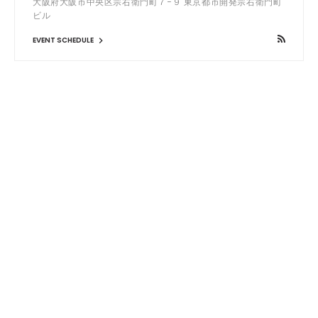
大阪府大阪市中央区宗右衛門町７−９ 東京都市開発宗右衛門町
ビル
EVENT SCHEDULE