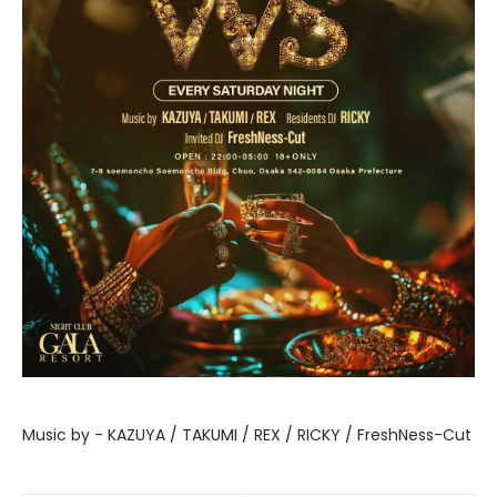
Music by - KAZUYA / TAKUMI / REX / RICKY / FreshNess-Cut