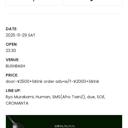
DATE:
2025-11-29 SAT
OPEN:
23:30
VENUE:
BUSHBASH
PRICE:
door-¥2500+1drink order adv•w/f-¥2000+1drink
LINE UP:
Ryo Murakami, Human, SMS(Afro TwinZ), due, SOE,
CROMANTA