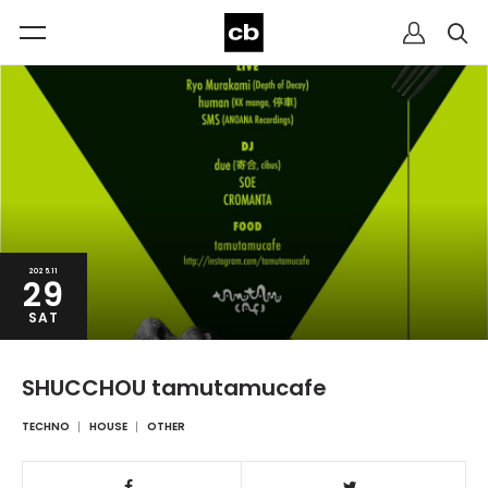
2025.11
29
SAT
SHUCCHOU tamutamucafe
TECHNO
HOUSE
OTHER