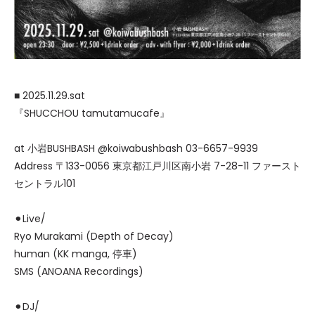
■ 2025.11.29.sat
『SHUCCHOU tamutamucafe』
at 小岩BUSHBASH @koiwabushbash 03-6657-9939
Address 〒133-0056 東京都江戸川区南小岩 7-28-11 ファースト
セントラル101
⚫︎Live/
Ryo Murakami (Depth of Decay)
human (KK manga, 停車)
SMS (ANOANA Recordings)
⚫︎DJ/