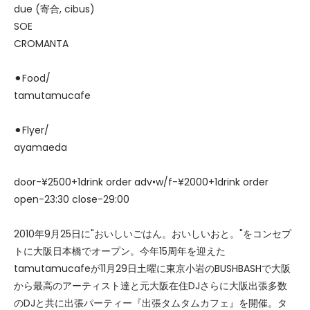
due (寄合, cibus)
SOE
CROMANTA
⚫︎Food/
tamutamucafe
⚫︎Flyer/
ayamaeda
door-¥2500+1drink order adv•w/f-¥2000+1drink order
open-23:30 close-29:00
2010年9月25日に"おいしいごはん。おいしいおと。"をコンセプ
トに大阪日本橋でオープン。今年15周年を迎えた
tamutamucafeが11月29日土曜に東京小岩のBUSHBASHで大阪
から最高のアーティスト達と元大阪在住DJさらに大阪出張多数
のDJと共に出張パーティー『出張タムタムカフェ』を開催。タ