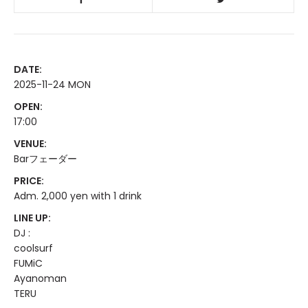
DATE:
2025-11-24 MON
OPEN:
17:00
VENUE:
Barフェーダー
PRICE:
Adm. 2,000 yen with 1 drink
LINE UP:
DJ :
coolsurf
FUMiC
Ayanoman
TERU