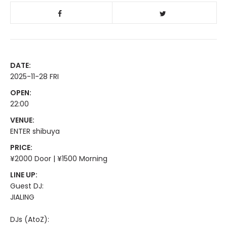
DATE:
2025-11-28 FRI
OPEN:
22:00
VENUE:
ENTER shibuya
PRICE:
¥2000 Door | ¥1500 Morning
LINE UP:
Guest DJ:
JIALING
DJs (AtoZ):