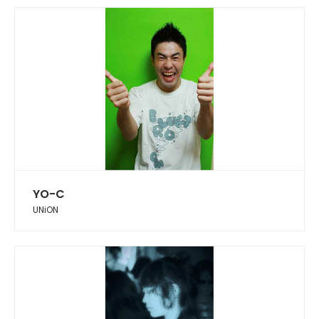
YO-C
UNiON