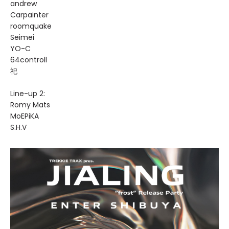
andrew
Carpainter
roomquake
Seimei
YO-C
64controll
祀
Line-up 2:
Romy Mats
MoEPiKA
S.H.V