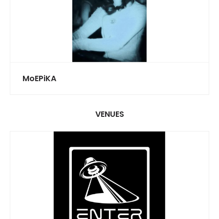
MoEPiKA
VENUES