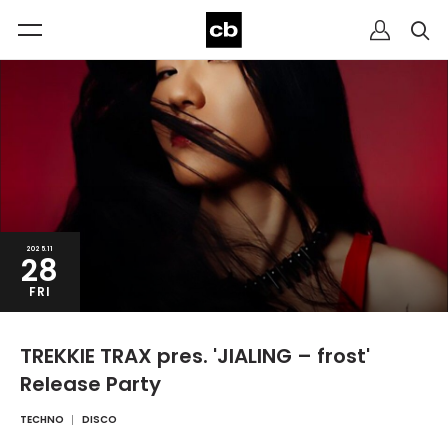
2025.11
28
FRI
TREKKIE TRAX pres. 'JIALING – frost'
Release Party
TECHNO
DISCO