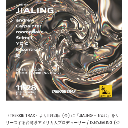
〈TREKKIE TRAX〉より11月21日 (金) に「JIALING – frost」をリ
リースする台湾系アメリカ人プロデューサー / DJのJIALING (ジ