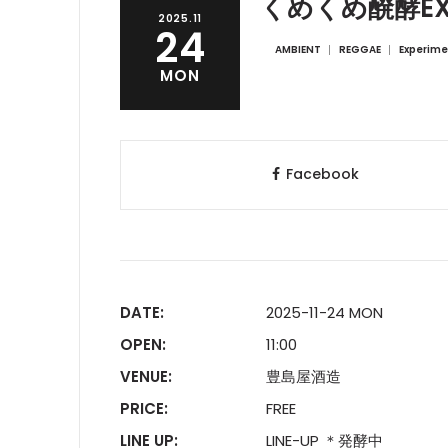
くめくめ醗酵EX
2025.11
24
AMBIENT
REGGAE
Experime
MON
Facebook
DATE:
2025-11-24 MON
OPEN:
11:00
VENUE:
豊島屋酒造
PRICE:
FREE
LINE UP:
LINE-UP ＊発酵中