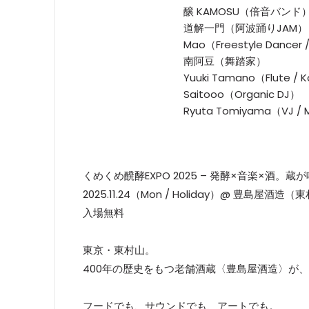
醸 KAMOSU（倍音バンド
道解一門（阿波踊りJAM）
Mao（Freestyle Dancer 
南阿豆（舞踏家）
Yuuki Tamano（Flute /
Saitooo（Organic DJ）
Ryuta Tomiyama（VJ / M
くめくめ醗酵EXPO 2025 – 発酵×音楽×酒。
2025.11.24（Mon / Holiday）@ 豊島屋酒造
入場無料
東京・東村山。
400年の歴史をもつ老舗酒蔵〈豊島屋酒造〉が、
フードでも、サウンドでも、アートでも。