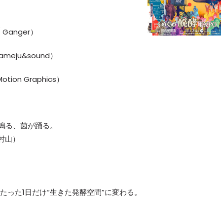
）
/ Ganger）
 Kameju&sound）
otion Graphics）
蔵が鳴る、菌が踊る。
（東村山）
たった1日だけ“生きた発酵空間”に変わる。