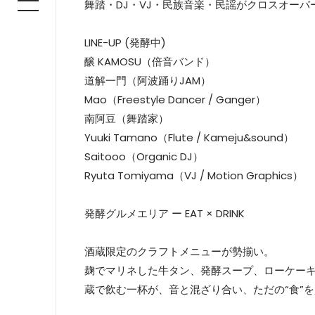
舞踏・DJ・VJ・民族音楽・民謡がクロスオーバ
LINE-UP (発酵中)
醸 KAMOSU（倍音バンド）
道解一門（阿波踊りJAM）
Mao（Freestyle Dancer / Ganger）
南阿豆（舞踏家）
Yuuki Tamano（Flute / Kameju&sound）
Saitooo（Organic DJ）
Ryuta Tomiyama（VJ / Motion Graphics）
発酵グルメエリア ー EAT × DRINK
酒蔵限定のクラフトメニューが勢揃い。
麹でマリネした牛タン、発酵スープ、ローケーキ
蔵で飲む一杯が、音と混ざり合い、ただの“食”