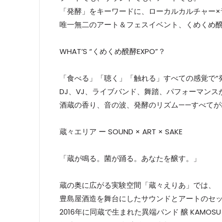
「発酵」をキーワードに、ローカルカルチャー×
唯一無二のアート＆フェスイベント、くめくめ醗
WHAT’S “くめくめ醗酵EXPO”？
「食べる」「聴く」「触れる」すべての感覚で“
DJ、VJ、ライブバンド、舞踏、パフォーマンス
酒蔵の香り、音の波、発酵のリズム——すべてが
蔵々エリア ー SOUND × ART × SAKE
「蔵が鳴る。菌が踊る。あなたを醸す。」
蔵の奥に広がる実験空間「蔵々えりあ」では、
豊島屋酒造を舞台にしたサウンドとアートのセ
2016年に同蔵で生まれた異端バンド 醸 KAMOS