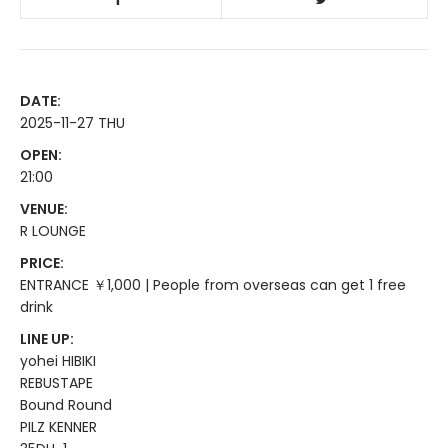
DATE:
2025-11-27 THU
OPEN:
21:00
VENUE:
R LOUNGE
PRICE:
ENTRANCE ￥1,000 | People from overseas can get 1 free
drink
LINE UP:
yohei HIBIKI
REBUSTAPE
Bound Round
PILZ KENNER