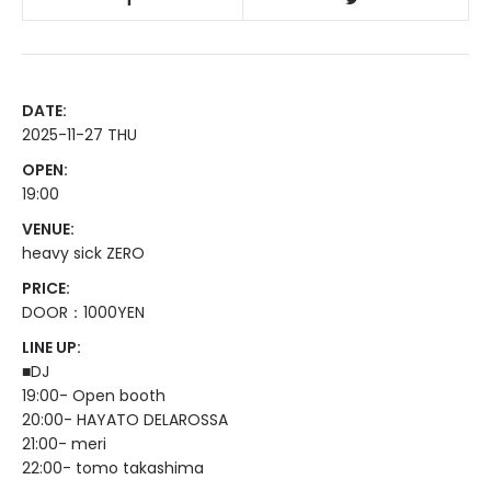
DATE:
2025-11-27 THU
OPEN:
19:00
VENUE:
heavy sick ZERO
PRICE:
DOOR：1000YEN
LINE UP:
■DJ
19:00- Open booth
20:00- HAYATO DELAROSSA
21:00- meri
22:00- tomo takashima