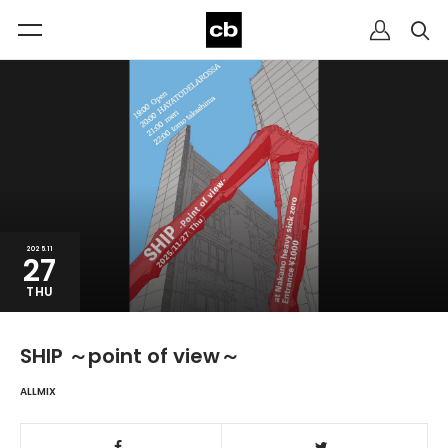
2025.11
27
THU
SHIP ～point of view～
ALLMIX