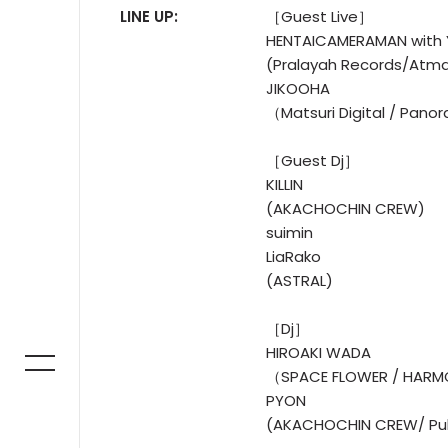
LINE UP:
［Guest Live］
HENTAICAMERAMAN wit
(Pralayah Records/Atma
JIKOOHA
（Matsuri Digital / Pan
［Guest Dj］
KILLIN
(AKACHOCHIN CREW)
suimin
LiaRako
(ASTRAL)
［Dj］
HIROAKI WADA
（SPACE FLOWER / HAR
PYON
(AKACHOCHIN CREW/ Pub