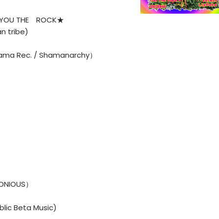
h YOU THE ROCK★
n tribe)
orama Rec. / Shamanarchy）
MONIOUS）
lic Beta Music)