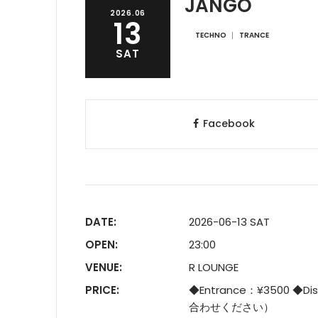
JANGO
2026.06
13
TECHNO
TRANCE
SAT
Facebook
DATE:
2026-06-13 SAT
OPEN:
23:00
VENUE:
R LOUNGE
PRICE:
◆Entrance：¥3500 ◆
合わせください）