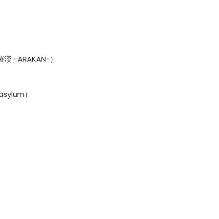
羅漢 -ARAKAN-）
asylum）