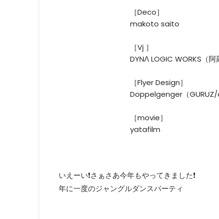
［Deco］
makoto saito
［Vj ］
DYNΛ LOGIC WORKS（阿
［Flyer Design］
Doppelgenger（GURUZ/
［movie］
yatafilm
いえーい❗️さぁさあ今年もやってきました❗️
年に一度のジャングルダンスパーティ