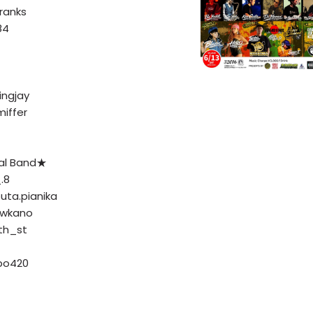
ranks
84
ingjay
iffer
al Band★
.8
ta.pianika
wkano
th_st
npo420