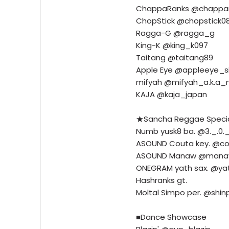
ChappaRanks @chappa
ChopStick @chopstick0
Ragga-G @ragga_g
King-K @king_k097
Taitang @taitang89
Apple Eye @appleeye_s
mifyah @mifyah_a.k.a_m
KAJA @kaja_japan
★Sancha Reggae Speci
Numb yusk8 ba. @3._.0._
ASOUND Couta key. @cou
ASOUND Manaw @mana
ONEGRAM yath sax. @ya
Hashranks gt.
Moltal Simpo per. @shi
■Dance Showcase