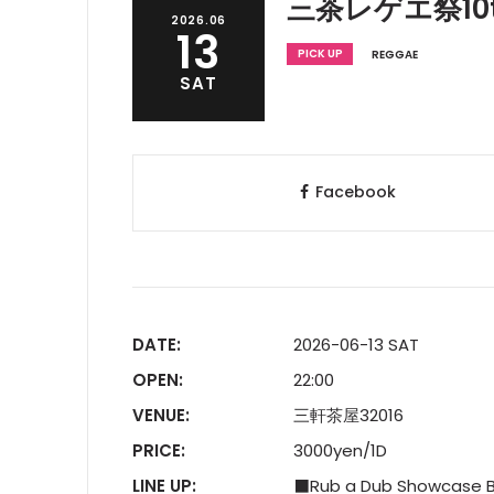
三茶レゲエ祭10th
2026.06
13
PICK UP
REGGAE
SAT
Facebook
DATE:
2026-06-13 SAT
OPEN:
22:00
VENUE:
三軒茶屋32016
PRICE:
3000yen/1D
LINE UP:
⬛Rub a Dub Showcase 