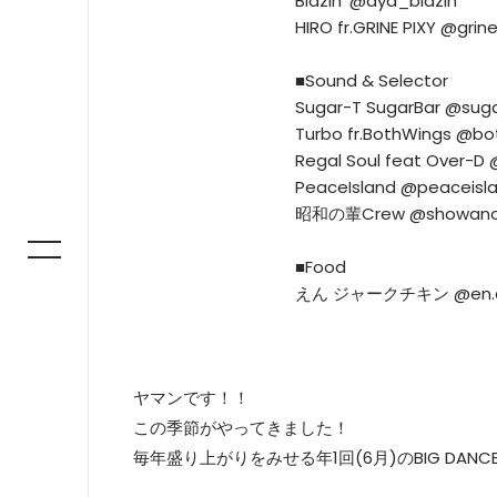
Blazin' @aya_blazin
HIRO fr.GRINE PIXY @grine
■Sound & Selector
Sugar-T SugarBar @sug
Turbo fr.BothWings @bo
Regal Soul feat Over-
PeaceIsland @peaceisla
昭和の輩Crew @showano
■Food
えん ジャークチキン @en.a
ヤマンです！！
この季節がやってきました！
毎年盛り上がりをみせる年1回(6月)のBIG DAN