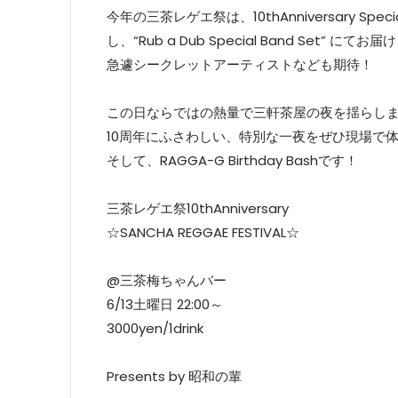
今年の三茶レゲエ祭は、10thAnniversary Sp
し、“Rub a Dub Special Band Set” にて
急遽シークレットアーティストなども期待！
この日ならではの熱量で三軒茶屋の夜を揺らし
10周年にふさわしい、特別な一夜をぜひ現場で
そして、RAGGA-G Birthday Bashです！
三茶レゲエ祭10thAnniversary
☆SANCHA REGGAE FESTIVAL☆
@三茶梅ちゃんバー
6/13土曜日 22:00～
3000yen/1drink
Presents by 昭和の輩