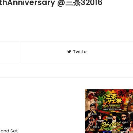
Anniversary @三茶32016
Twitter
Band Set