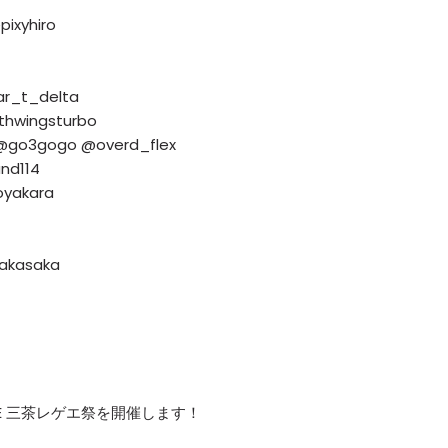
pixyhiro
ar_t_delta
thwingsturbo
D @go3gogo @overd_flex
nd114
yakara
kasaka
CE 三茶レゲエ祭を開催します！