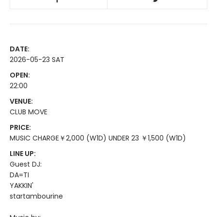
DATE:
2026-05-23 SAT
OPEN:
22:00
VENUE:
CLUB MOVE
PRICE:
MUSIC CHARGE￥2,000 (W1D) UNDER 23 ￥1,500 (W1D)
LINE UP:
Guest DJ:
DA=TI
YAKKIN'
startambourine