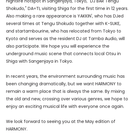
nightlife hotspot in Sangenjaya, Tokyo, "DJ BAR Tengu
Shokudo," DA=TI, visiting Shiga for the first time in 12 years.
Also making a rare appearance is YAKKIN', who has DJed
several times at Tengu Shokudo together with K-SUKE,
and startambourine, who has relocated from Tokyo to
Kyoto and serves as the resident DJ at Tamba Audio, will
also participate. We hope you will experience the
underground music scene that connects local Otsu in
Shiga with Sangenjaya in Tokyo.
In recent years, the environment surrounding music has
been changing dramatically, but we want HARMONY to
remain a warm place that is always the same. By mixing
the old and new, crossing over various genres, we hope to
enjoy an exciting musical life with everyone once again.
We look forward to seeing you at the May edition of
HARMONY.