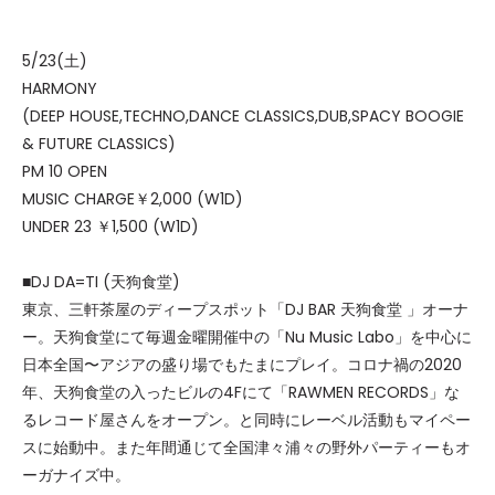
5/23(土)
HARMONY
(DEEP HOUSE,TECHNO,DANCE CLASSICS,DUB,SPACY BOOGIE
& FUTURE CLASSICS)
PM 10 OPEN
MUSIC CHARGE￥2,000 (W1D)
UNDER 23 ￥1,500 (W1D)
■DJ DA=TI (天狗食堂)
東京、三軒茶屋のディープスポット「DJ BAR 天狗食堂 」オーナ
ー。天狗食堂にて毎週金曜開催中の「Nu Music Labo」を中心に
日本全国〜アジアの盛り場でもたまにプレイ。コロナ禍の2020
年、天狗食堂の入ったビルの4Fにて「RAWMEN RECORDS」な
るレコード屋さんをオープン。と同時にレーベル活動もマイペー
スに始動中。また年間通じて全国津々浦々の野外パーティーもオ
ーガナイズ中。