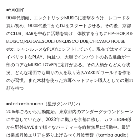
■YAKKIN'
90年代初頭、エレクトリックMUSICに衝撃をうけ、レコードを
買い初め、90年代後半からDJをスタートさせる。その後、京都
のCLUB、BARを中心に活動を続け、体験するうちにHIP-HOP,R＆
B,DISCO,REGGAE,SOUL,FUNK,DISCO DUB,CHICAGO HOUSE
etc…ジャンルレスなPLAYにシフトしていく。現在ではマイフェ
イバリットなPLAY、尚且つ、大胆でインパクトのある選曲が一
部のコアなMUSIC LOVERに定評がある。その人柄からどんな状
況、どんな場面でも周りの人を取り込みYAKKIN'ワールドを作る
のが習慣。また木材を使った方耳ヘッドフォン職人としての別の
顔を持つ
■startambourine（星形タンバリン）
2015年ごろから活動開始。東京都内のアンダーグラウンドシーン
に生息していたが、2023年に拠点を京都に移し、カフェBGM係
から野外RAVEまで様々なパーティーを縦横無尽に活動中。最近
は拠点丹波エリアを盛り上げるべく丹波音響（tamba audio）