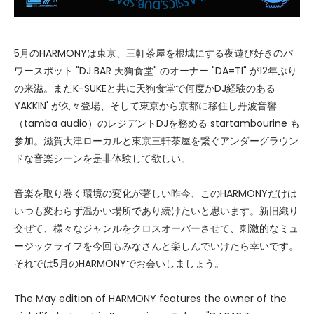
5月のHARMONYは東京、三軒茶屋を根城にする夜遊び好きのパ
ワースポット "DJ BAR 天狗食堂" のオーナー "DA=TI" が12年ぶり
の来滋。またK-SUKEと共に天狗食堂で何度かDJ経験のある
YAKKIN' が久々登場、そして東京から京都に移住し丹波音響
（tamba audio）のレジデントDJを務める startambourine も
参加。滋賀大津ローカルと東京三軒茶屋を繋ぐアンダーグラウン
ドな音楽シーンを是非体験して欲しい。
音楽を取り巻く環境の変化が著しい昨今、このHARMONYだけは
いつも変わらず温かい場所であり続けたいと思います。新旧織り
交ぜて、様々なジャンルをクロスオーバーさせて、刺激的なミュ
ージックライフを今回もみなさんと楽しんでいけたら幸いです。
それでは5月のHARMONYでお会いしましょう。
The May edition of HARMONY features the owner of the