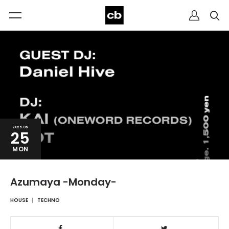
2026.05
25
MON
Azumaya -Monday-
HOUSE
TECHNO