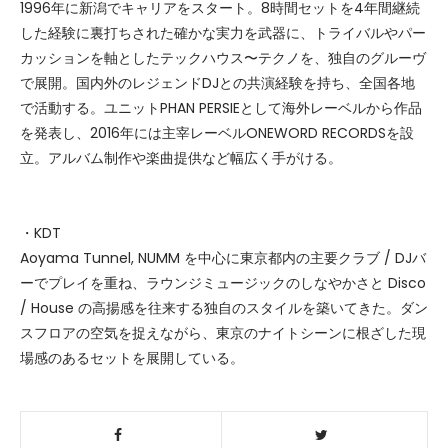
1996年に新潟でキャリアをスタート。8時間セットを4年間継続
した経験に裏打ちされた確かな実力を武器に、トライバルやパー
カッションを軸としたテックハウス〜テクノを、独自のグルーヴ
で展開。国内外のレジェンドDJとの共演経験を持ち、全国各地
で活動する。ユニットPHAN PERSIEとして海外レーベルから作品
を発表し、2016年には主宰レーベルONEWORD RECORDSを設
立。アルバム制作や楽曲提供など幅広く手がける。
・KDT
Aoyama Tunnel, NUMM を中心に東京都内の主要クラブ / DJバ
ーでプレイを重ね、ラウンジミュージックのしなやかさと Disco
/ House の高揚感を往来する独自のスタイルを築いてきた。ダン
スフロアの空気を捉えながら、東京のナイトシーンに根ざした現
場感のあるセットを展開している。