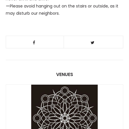
ーPlease avoid hanging out on the stairs or outside, as it
may disturb our neighbors.
VENUES