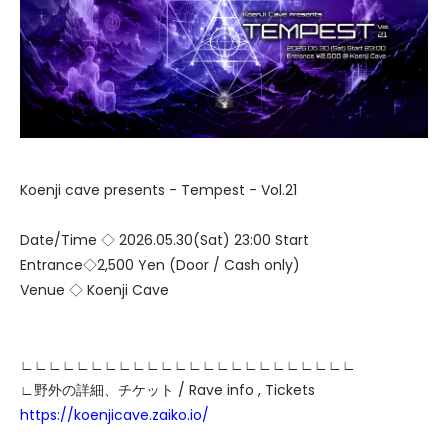
Koenji cave presents - Tempest - Vol.21
Date/Time ◇ 2026.05.30(Sat) 23:00 Start
Entrance◇2,500 Yen (Door / Cash only)
Venue ◇ Koenji Cave
∟∟∟∟∟∟∟∟∟∟∟∟∟∟∟∟∟∟∟∟∟∟∟∟
∟野外の詳細、チケット / Rave info , Tickets
https://koenjicave.zaiko.io/