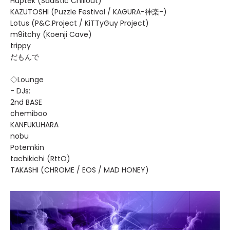
Huptek (Sadistic Chillout)
KAZUTOSHI (Puzzle Festival / KAGURA-神楽-)
Lotus (P&C.Project / KiTTyGuy Project)
m9itchy (Koenji Cave)
trippy
だもんで
◇Lounge
- DJs:
2nd BASE
chemiboo
KANFUKUHARA
nobu
Potemkin
tachikichi (RttO)
TAKASHI (CHROME / EOS / MAD HONEY)