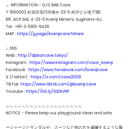
∟ INFORMATION - DJ’S BAR Cave
〒1660003 杉並区高円寺南4-23-5 ACPビル地下1階
B1F, ACP bld, 4-23-5 Koenji Minami, Suginami-Ku
Tel : +81-3-5913-9426
MAP :
https://g.page/koenjicave?share
∟SNS
Web :
http://djsbarcave.tokyo/
Instagram :
https://www.instagram.com/cave_koenji
Facebook :
https://www.facebook.com/koenjicave
X (Twitter) :
https://x.com/cave2009
TikTok:
https://www.tiktok.com/@koenji.cave
Youtube :
https://bit.ly/3dZkVNF
∟∟∟∟∟∟∟∟∟∟∟∟∟∟∟∟∟∟∟
NOTICE - Please keep our playground clean and safe
ージャージとサンダルや、スーツなど他の方を威嚇するような服