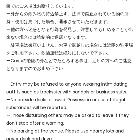
装でのご入場はお断りしています。
ー外からの飲み物の持込禁止す。法律で禁止されている物の所
持・使用は見つけた場合、通報させていただきます。
ー他の方へ迷惑となる行為を発見し、注意しても止めることが出
来ない場合には強制的に退店となります。
ー駐車場は御座いません。お車で御越しの場合には近隣の駐車場
をご利用下さい。飲酒運転は絶対にしないで下さい。
ーCaveの階段の外などでたむろする事は、近所の方へのご迷惑
となりますのでお止め下さい。
ーEntry may be refused to anyone wearing intimidating
outfits such as tracksuits with sandals or business suits.
ーNo outside drinks allowed. Possession or use of illegal
substances will be reported.
ーThose disturbing others may be asked to leave if they
don’t stop after a warning.
ーNo parking at the venue. Please use nearby lots and
never drink and drive.