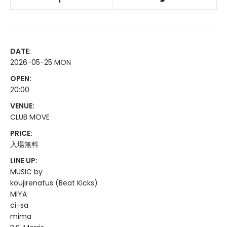
DATE:
2026-05-25 MON
OPEN:
20:00
VENUE:
CLUB MOVE
PRICE:
入場無料
LINE UP:
MUSIC by
koujirenatus (Beat Kicks)
MIYA
ci-sa
mima