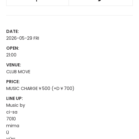
DATE:
2026-05-29 FRI
OPEN:
21:00
VENUE:
CLUB MOVE
PRICE:
MUSIC CHARGE￥500 (+D￥700)
LINE UP:
Music by
ci-sa
7010
mima
Ü