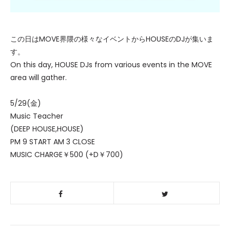
この日はMOVE界隈の様々なイベントからHOUSEのDJが集いま
す。
On this day, HOUSE DJs from various events in the MOVE
area will gather.
5/29(金)
Music Teacher
(DEEP HOUSE,HOUSE)
PM 9 START AM 3 CLOSE
MUSIC CHARGE￥500 (+D￥700)