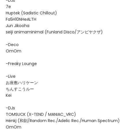
-DJs
7e
Huptek (Sadistic Chillout)
Fa5H10NHeALTH
Jun Jikooha
seiji animaminimal (Funland Disco/アンビヤクザ)
-Deco
OmOm
-Freaky Lounge
-Live
お座敷ハリケーン
ちんすこうルー
Kei
-DJs
TOMSUCK (X-TEND / MANIAC_VRC)
Hënkį (和刻/Random Rec./Adelic Rec./Human Spectrum)
OmOm