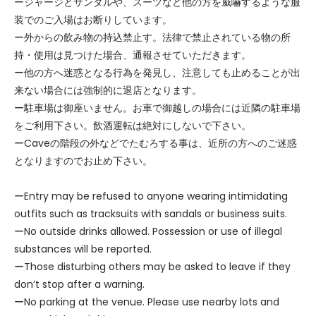
ージャージとサンダルや、スーツなど他の方を威嚇するような服
装でのご入場はお断りしています。
ー外からの飲み物の持込禁止す。法律で禁止されている物の所
持・使用は見つけた場合、通報させていただきます。
ー他の方へ迷惑となる行為を発見し、注意しても止めることが出
来ない場合には強制的に退店となります。
ー駐車場は御座いません。お車で御越しの場合には近隣の駐車場
をご利用下さい。飲酒運転は絶対にしないで下さい。
ーCaveの階段の外などでたむろする事は、近所の方へのご迷惑
となりますのでお止め下さい。
ーEntry may be refused to anyone wearing intimidating
outfits such as tracksuits with sandals or business suits.
ーNo outside drinks allowed. Possession or use of illegal
substances will be reported.
ーThose disturbing others may be asked to leave if they
don’t stop after a warning.
ーNo parking at the venue. Please use nearby lots and