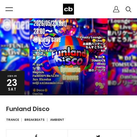
2026.05
23
SAT
Funland Disco
TRANCE
BREAKBEATS
AMBIENT