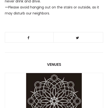
never drink and drive.
ーPlease avoid hanging out on the stairs or outside, as it
may disturb our neighbors.
VENUES