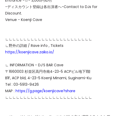
Entrance -☆- 3,000円1D付
-ディスカウント登録は各出演者へ-Contact to DJs for
Discount.
Venue - Koenji Cave
∟∟∟∟∟∟∟∟∟∟∟∟∟∟∟∟∟∟∟∟∟∟∟∟
∟野外の詳細 / Rave info , Tickets
https://koenjicave.zaiko.io/
∟ INFORMATION - DJ’S BAR Cave
〒1660003 杉並区高円寺南4-23-5 ACPビル地下1階
B1F, ACP bld, 4-23-5 Koenji Minami, Suginami-Ku
Tel : 03-5913-9426
MAP :
https://g.page/koenjicave?share
∟∟∟∟∟∟∟∟∟∟∟∟∟∟∟∟∟∟∟∟∟∟∟∟