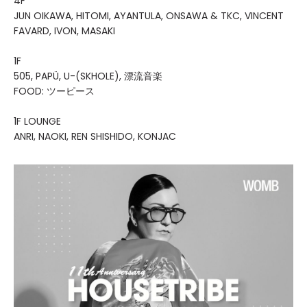
4F
JUN OIKAWA, HITOMI, AYANTULA, ONSAWA & TKC, VINCENT
FAVARD, IVON, MASAKI
1F
505, PAPÜ, U-(SKHOLE), 漂流音楽
FOOD: ツーピース
1F LOUNGE
ANRI, NAOKI, REN SHISHIDO, KONJAC