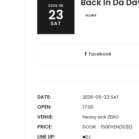
Back In Da Da
2026.05
23
ALLMIX
SAT
Facebook
DATE:
2026-05-23 SAT
OPEN:
17:00
VENUE:
heavy sick ZERO
PRICE:
DOOR：1500YEN(1D別)
LINE UP:
■DJ